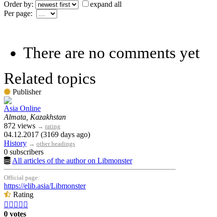
Order by:
expand all
Per page:
There are no comments yet
Related topics
Publisher
Asia Online
Almata, Kazakhstan
872 views
→
rating
04.12.2017 (3169 days ago)
History
→
other headings
0 subscribers
All articles of the author on Libmonster
Official page:
https://elib.asia/Libmonster
Rating





0 votes