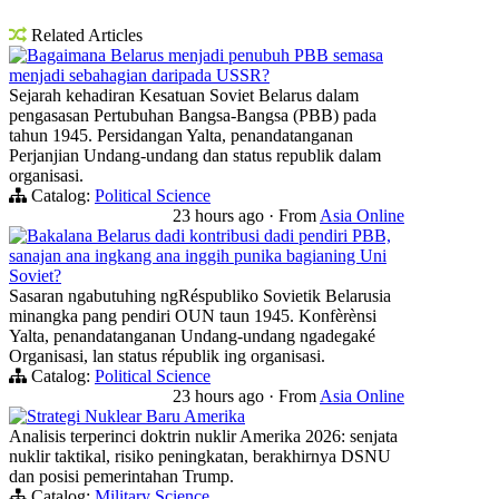
Related Articles
Bagaimana Belarus menjadi penubuh PBB semasa
menjadi sebahagian daripada USSR?
Sejarah kehadiran Kesatuan Soviet Belarus dalam
pengasasan Pertubuhan Bangsa-Bangsa (PBB) pada
tahun 1945. Persidangan Yalta, penandatanganan
Perjanjian Undang-undang dan status republik dalam
organisasi.
Catalog:
Political Science
23 hours ago
·
From
Asia Online
Bakalana Belarus dadi kontribusi dadi pendiri PBB,
sanajan ana ingkang ana inggih punika bagianing Uni
Soviet?
Sasaran ngabutuhing ngRéspubliko Sovietik Belarusia
minangka pang pendiri OUN taun 1945. Konfèrènsi
Yalta, penandatanganan Undang-undang ngadegaké
Organisasi, lan status républik ing organisasi.
Catalog:
Political Science
23 hours ago
·
From
Asia Online
Strategi Nuklear Baru Amerika
Analisis terperinci doktrin nuklir Amerika 2026: senjata
nuklir taktikal, risiko peningkatan, berakhirnya DSNU
dan posisi pemerintahan Trump.
Catalog:
Military Science