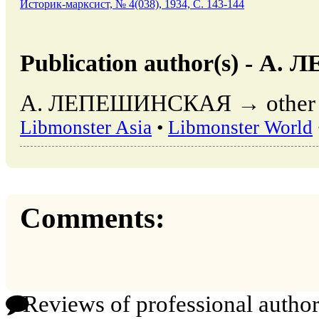
Историк-марксист, № 4(038), 1934, C. 143-144
Publication author(s) - 
А. ЛЕПЕШИНСКАЯ → other pub
Libmonster Asia
•
Libmonster World
Comments:
Reviews of professional author