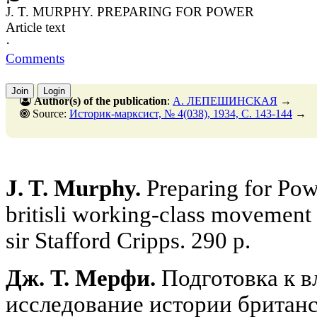
J. T. MURPHY. PREPARING FOR POWER
Article text
·
Comments
Join
Login
Author(s) of the publication
:
А. ЛЕПЕШИНСКАЯ
→
Source:
Историк-марксист, № 4(038), 1934, C. 143-144
→
J. T. Murphy.
Preparing for Powe
britisli working-class movement 
sir Stafford Cripps. 290 p.
Дж. Т. Мерфи.
Подготовка к в
исследование истории британс