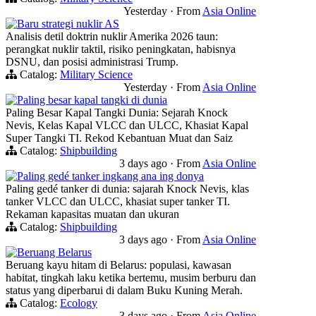
Yesterday
·
From
Asia Online
Baru strategi nuklir AS
Analisis detil doktrin nuklir Amerika 2026 taun:
perangkat nuklir taktil, risiko peningkatan, habisnya
DSNU, dan posisi administrasi Trump.
Catalog:
Military Science
Yesterday
·
From
Asia Online
Paling besar kapal tangki di dunia
Paling Besar Kapal Tangki Dunia: Sejarah Knock
Nevis, Kelas Kapal VLCC dan ULCC, Khasiat Kapal
Super Tangki TI. Rekod Kebantuan Muat dan Saiz
Catalog:
Shipbuilding
3 days ago
·
From
Asia Online
Paling gedé tanker ingkang ana ing donya
Paling gedé tanker di dunia: sajarah Knock Nevis, klas
tanker VLCC dan ULCC, khasiat super tanker TI.
Rekaman kapasitas muatan dan ukuran
Catalog:
Shipbuilding
3 days ago
·
From
Asia Online
Beruang Belarus
Beruang kayu hitam di Belarus: populasi, kawasan
habitat, tingkah laku ketika bertemu, musim berburu dan
status yang diperbarui di dalam Buku Kuning Merah.
Catalog:
Ecology
3 days ago
·
From
Asia Online