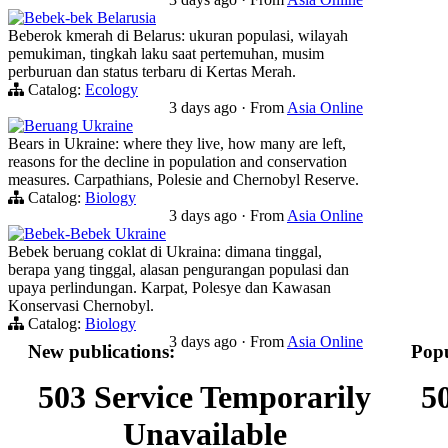
Bebek-bek Belarusia
Beberok kmerah di Belarus: ukuran populasi, wilayah
pemukiman, tingkah laku saat pertemuhan, musim
perburuan dan status terbaru di Kertas Merah.
Catalog:
Ecology
3 days ago
·
From
Asia Online
Beruang Ukraine
Bears in Ukraine: where they live, how many are left,
reasons for the decline in population and conservation
measures. Carpathians, Polesie and Chernobyl Reserve.
Catalog:
Biology
3 days ago
·
From
Asia Online
Bebek-Bebek Ukraine
Bebek beruang coklat di Ukraina: dimana tinggal,
berapa yang tinggal, alasan pengurangan populasi dan
upaya perlindungan. Karpat, Polesye dan Kawasan
Konservasi Chernobyl.
Catalog:
Biology
3 days ago
·
From
Asia Online
New publications:
Popu
503 Service Temporarily
5
Unavailable