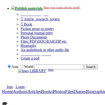
Share your works with the world!
Publish materials
Publication type?
Article, research, review
Book
Fiction prose or poetry
Personal journal entry
Photo Documents
Files: PDF\DOC\RAR\ZIP etc.
Biography
An audiobook or other audio file
Additional options:
Create a poll
Asia
World
Asia
LIBRARY
Join
·
Login
·
Home
Authors
Articles
Books
Photos
Files
Diaries
Biographi