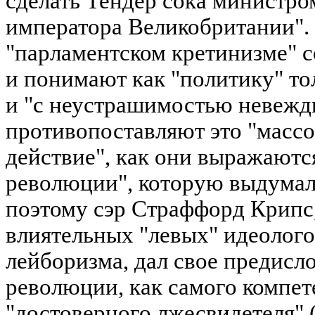
сделать Тендер сока министром
императора Великобритании".
"парламентском кретинизме" 
и понимают как "политику" то
и "с неустрашимостью невежд
противопоставляют это "массо
действие", как они выражаютс
революции", которую выдума
поэтому сэр Страффорд Крипс
влиятельных "левых" идеолог
лейборизма, дал свое предисло
революции, как самого компет
"достоверного лжесвидетеля" 