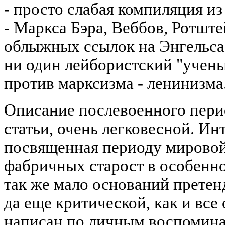
- просто слабая компиляция из
- Маркса Бэра, Веббов, Ротшт
облыжных ссылок на Энгельса 
ни один лейбористский "учены
против марксизма - ленинизма
Описание послевоенного перио
статьи, очень легковесной. Ин
посвященная периоду мирово
фабричных старост в особенно
так же мало оснований претенд
да еще критической, как и все 
написан по личным воспомина