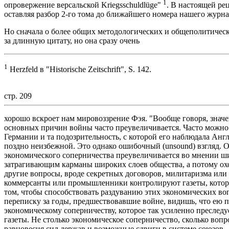
1
опровержение версальской Kriegsschuldlüge"
. В настоящей ре
оставляя разбор 2-го тома до ближайшего номера нашего журна
Но сначала о более общих методологических и общеполитическ
за длинную цитату, но она сразу очень
1
Herzfeld в "Historische Zeitschrift", S. 142.
стр. 209
хорошо вскроет нам мировоззрение Фэя. "Вообще говоря, знач
основных причин войны часто преувеличивается. Часто можно
Германии и та подозрительность, с которой его наблюдала Анг
поздно неизбежной. Это однако ошибочный (unsound) взгляд. Он
экономического соперничества преувеличивается во мнении ши
затрагивающим карманы широких слоев общества, а потому ох
другие вопросы, вроде секретных договоров, милитаризма или 
коммерсанты или промышленники контролируют газеты, котор
том, чтобы способствовать раздуванию этих экономических во
переписку за годы, предшествовавшие войне, видишь, что ею 
экономическому соперничеству, которое так усиленно преследу
газеты. Не столько экономическое соперничество, сколько воп
равновесия сил держав и возможные сдвиги в системе союзов 