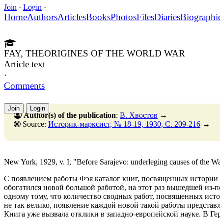
Join
·
Login
·
Home
Authors
Articles
Books
Photos
Files
Diaries
Biographi
FAY, THEORIGINES OF THE WORLD WAR
Article text
·
Comments
Join
Login
Author(s) of the publication
:
В. Хвостов
→
Source:
Историк-марксист, № 18-19, 1930, C. 209-216
→
New York, 1929, v. I, "Before Sarajevo: underleging causes of the War
С появлением работы Фэя каталог книг, посвященных истории 
обогатился новой большой работой, на этот раз вышедшей из-п
одному тому, что количество сводных работ, посвященных ист
не так велико, появление каждой новой такой работы представл
Книга уже вызвала отклики в западно-европейской науке. В Ге