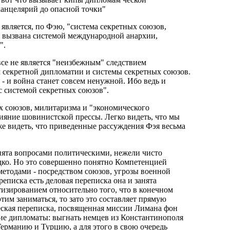
анцелярий до опасной точки"
вляется, по Фэю, "система секретных союзов,
а вызвана системой международной анархии,
".
се не является "неизбежным" следствием
 секретной дипломатии и системы секретных союзов.
 - и война станет совсем ненужной. Ибо ведь и
с системой секретных союзов".
х союзов, милитаризма и "экономического
яние шовинистской прессы. Легко видеть, что мы
кже видеть, что приведенные рассуждения Фэя весьма
нята вопросами политическими, нежели чисто
едко. Но это совершенно понятно Компетенцией
етодами - посредством союзов, угрозы военной
реписка есть деловая переписка она и занята
тизированием относительно того, что в конечном
тим заниматься, то зато это составляет прямую
еская переписка, посвященная миссии Лимана фон
ские дипломаты: выгнать немцев из Константинополя
Германию и Турцию, а для этого в свою очередь