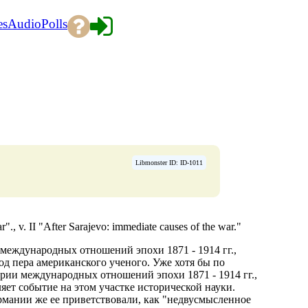
es
Audio
Polls
Libmonster ID: ID-1011
"., v. II "After Sarajevo: immediate causes of the war."
международных отношений эпохи 1871 - 1914 гг.,
од пера американского ученого. Уже хотя бы по
ории международных отношений эпохи 1871 - 1914 гг.,
яет событие на этом участке исторической науки.
рмании же ее приветствовали, как "недвусмысленное