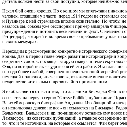
деятель должен нести за свои поступки, которые неизбежно вел
Начал Фэй очень хорошо. Но с концом мы опять-таки никакие м
человек, стоявший у власти, перед 1914 годом не стремился соз
и Пуанкаре к ней стремились вполне сознательно. Но чтобы не 
казалось бы, совсем уже бесспорный пример адмирала Фишера, 
предупреждения и потопить весь немецкий флот. С немецкой с
Гетцендорф, который и во время своего пребывания у власти ма
в своих мемуарах.
Переходим к рассмотрению конкретно-исторического содержан
войны. Дав в первой главе очерк развития историографии воп
секретных союзов, посвящая вторую главу системе секретных сою
Фэя, по которой нельзя судить о всей его работе. Эта глава п
гораздо более слабой, совершенно недостаточной мере Фэй рис
немецкой политики, иначе говоря, изложение внешне политич
неудовлетворительным и чрезвычайно примитивным.
Это объясняется отчасти тем, что для эпохи Бисмарка Фэй исп
ссылается на первую серию "Grosse Politik", публикации "Красн
Вертхеймеровскую биографию Андраши. Из обширной и интер
он использовал далеко не все - он ссылается на Бисмарка, Ра
Бальхаузен, Вальдерзи и др. по-видимому остались ему вовсе 
Ламздорфа" из советских публикаций, а главное совершенно и
то, что и те источники, на которые он ссылается, Фэй берет оч