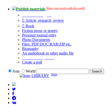
Share your works with the world!
Publish materials
Publication type?
Article, research, review
Book
Fiction prose or poetry
Personal journal entry
Photo Documents
Files: PDF\DOC\RAR\ZIP etc.
Biography
An audiobook or other audio file
Additional options:
Create a poll
Asia
World
Asia
LIBRARY