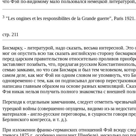
что Фэй по-видимому мало пользовался немецкой литературой
3
"Les ongines et les responsibilites de la Grande guerre", Paris 1921.
стр. 211
Бисмарку, - литературой, надо сказать, весьма интересной. Это
мог он опустить всю так сказать английскую сторону бисмарко
перед царским правительством относительно проливов приобр
заставляют позабыть, что, предлагая русским Константинополь,
семью замками, но что сам Бисмарк и был тем человеком, кото
самом деле, как мог Фэй ни одним словом не упомянуть, что Б
одновременно с тем, как он подписывал договор перестраховки 
написана главным образом на основе разных компиляций. Сказа
Фэя никак нельзя получить полного знакомства с внешней пол
Переходя к отдельным замечаниям, следует отметить чрезвыч
турецкой войны (совершенно опущены, видимо из-за недостат
материалов - англо-русские переговоры, в сущности говоря п
Берлинского конгресса, и т. д.).
При изложении франко-германских отношений Фэй всюду следу
тревога 1875 г., особенно инцидент Шнебеле), несколько раз п