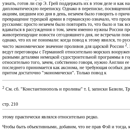
узнать, готов ли сэр Э. Грей поддержать их в этом деле и как н
дипломатическую переписку. Однако в переписке, посвященн
акциям, шедшим изо дня в день, незачем было говорить о причине
превращение турецкой армии в германскую означало, что прол
русскими: просто незачем было повторять то, что было и так 
вдаваться в рассуждения о том, зачем именно нужны России пр
животрепещущие новости сегодняшнего дня, не встречали пово
однако, что их не понимали: когда повод к этому явился, то р
2
чисто экономическое значение проливов для царской России
.
ведут переговоры с Германией относительно морских вооружени
разными деталями немецкой судостроительной программы в го
относительно того, зачем, собственно говоря, нужно Англии е
последнего принимается как аксиома, не требующая особых дока
притом достаточно "экономически". Только повод к
2
См. сб. "Константинополь и проливы" т. I, записки Базили, Тр
стр. 210
этому практически являлся относительно редко.
Чтобы быть объективными, добавим, что не прав Фэй и тогда, к