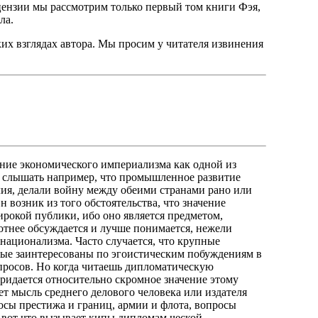
цензии мы рассмотрим только первый том книги Фэя,
ла.
их взглядах автора. Мы просим у читателя извинения
ение экономического империализма как одной из
 слышать например, что промышленное развитие
лия, делали войну между обеими странами рано или
 возник из того обстоятельства, что значение
рокой публики, ибо оно является предметом,
отнее обсуждается и лучше понимается, нежели
национализма. Часто случается, что крупные
ые заинтересованы по эгоистическим побуждениям в
просов. Но когда читаешь дипломатическую
придается относительно скромное значение этому
ет мысль среднего делового человека или издателя
росы престижа и границ, армии и флота, вопросы
- вот что вызывает кипы дипломам ческой