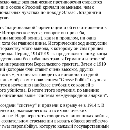
ораздо чаще экономические противоречия стараются
ии о союзе с Россией кричали не меньше, чем о
циональных чувствах по поводу Эльзас-Лотарингии
угле.
зать "национальной" ориентации и об его отношении к
Историческое чутье, говорит он про себя,
вении мировой воины), как и в прошлом, ни одна
ли хотя бы главной вины. Исторический ход дискуссии
торжеству этого вывода, к которому он сам пришел
риода. Период 19141919 гг. представляет эпоху, когда
дствовали бесшабашная травля Германии и тезис об
 ингредиентом Версальского трактата. Затем с 1919
ий (которые Фэй ставит очень высоко), других
 ясным, что нельзя говорить о виновности одной
вным образом с появлением "Grosse Politik" научная
ся к изучению наиболее глубоких ее корней в
ого убийства. В итоге этого изучения, по мнению
та описанная выше "система международной анархии".
оздали "систему" и привели к взрыву ее в 1914 г. В
ических, экономических и психологических
иначе. Надо перестать говорить о виновниках войны,
 в сознательном стремлении вызвать общеевропейскую
(war responsibility), которую каждый государственный