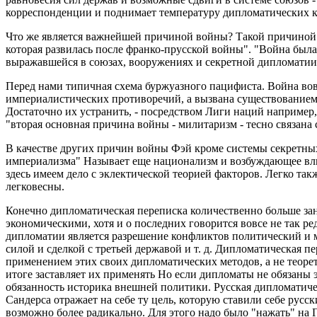
корреспонденции и поднимает температуру дипломатических к
Что же является важнейшей причиной войны? Такой причиной я
которая развилась после франко-прусской войны". "Война был
выражавшейся в союзах, вооружениях и секретной дипломатии
Перед нами типичная схема буржуазного пацифиста. Война вов
империалистических противоречий, а вызвана существованием
Достаточно их устранить, - посредством Лиги наций например,
"вторая основная причина войны - милитаризм - тесно связана 
В качестве других причин войны Фэй кроме системы секретны
империализма" Называет еще национализм и возбуждающее вли
здесь имеем дело с эклектической теорией факторов. Легко та
легковесны.
Конечно дипломатическая переписка количественно больше за
экономическими, хотя и о последних говорится вовсе не так р
дипломатии является разрешение конфликтов политический и м
силой и сделкой с третьей державой и т. д. Дипломатическая пе
применением этих своих дипломатических методов, а не теоре
итоге заставляет их применять Но если дипломаты не обязаны э
обязанность историка внешней политики. Русская дипломатич
Сандерса отражает на себе ту цель, которую ставили себе рус
возможно более радикально. Для этого надо было "нажать" на 