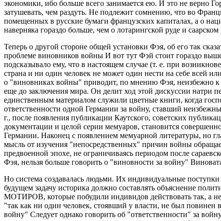
экономики, ибо больше всего занимается ею. И это не верно Г
затушевать, чем раздуть. Не подлежит сомнению, что во Франц
помещенных в русские бумаги французских капиталах, а о на
наверняка гораздо больше, чем о лотарингской руде и саарском 
Теперь о другой стороне общей установки Фэя, об его так ска
проблеме виновников войны И вот тут Фэй стоит гораздо выше 
подсказывало ему, что в настоящем случае (т. е. при возникно
страна и ни один человек не может один нести на себе всей и
о "виновниках войны" приводит, по мнению Фэя, неизбежно к 
еще до заключения мира. Он делит ход этой дискуссии натри пе
единственным материалом служили цветные книги, когда госпо
ответственности одной Германии за войну, ставший неизбежным
г., после появления публикации Каутского, советских публикац
документации и целой серии мемуаров, становится совершенно
Германии. Наконец с появлением мемуарной литературы, но гла
мысль от изучения "непосредственных" причин войны обращает
предвоенной эпохе, не ограничиваясь периодом после сараевск
Фэя, нельзя больше говорить о "виновности за войну" Винова
Но система создавалась людьми. Их индивидуальные поступки с
будущем задачу историка должно составлять объяснение полит
МОТИРОВ, которые побудили индивидов действовать так, а не 
"так как ни один человек, стоявший у власти, не был повинен
войну" Следует однако говорить об "ответственности" за войну 