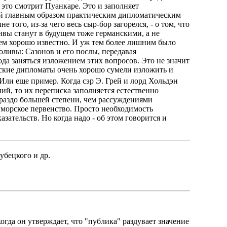
а это смотрит Пуанкаре. Это и заполняет
ой главным образом практическим дипломатическим
 того, из-за чего весь сыр-бор загорелся, - о том, что
ивы станут в будущем тоже германскими, а не
всем хорошо известно. И уж тем более лишним было
оливы: Сазонов и его послы, передавая
да заняться изложением этих вопросов. Это не значит
усские дипломаты очень хорошо сумели изложить и
 Или еще пример. Когда сэр Э. Грей и лорд Хольдэн
й, то их переписка заполняется естественно
раздо большей степени, чем рассуждениями
е морское первенство. Просто необходимость
зательств. Но когда надо - об этом говорится и
убецкого и др.
огда он утверждает, что "публика" раздувает значение