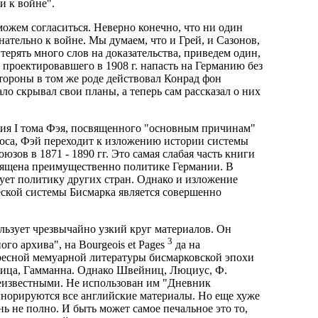
и к войне".
ожем согласиться. Неверно конечно, что ни один
нательно к войне. Мы думаем, что и Грей, и Сазонов,
терять много слов на доказательства, приведем один,
проектировавшего в 1908 г. напасть на Германию без
тороны в том же роде действовал Конрад фон
ло скрывал свои планы, а теперь сам рассказал о них
ия I тома Фэя, посвященного "основным причинам"
роса, Фэй переходит к изложению истории системы
зов в 1871 - 1890 гг. Это самая слабая часть книги
освящена преимущественно политике Германии. В
ует политику других стран. Однако и изложение
еской системы Бисмарка является совершенно
ользует чрезвычайно узкий круг материалов. Он
3
ого архива", на Bourgeois et Pages
да на
есной мемуарной литературы бисмарковской эпохи
довица, Гамманна. Однако Швейниц, Люциус, Ф.
неизвестными. Не использован им "Дневник
гнорируются все английские материалы. Но еще хуже
ень не полно. И быть может самое печальное это то,