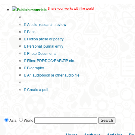
Share your works with the world!
Publish materials
Publication type?
Article, research, review
Book
Fiction prose or poetry
Personal journal entry
Photo Documents
Files: PDF\DOC\RAR\ZIP etc.
Biography
An audiobook or other audio file
Additional options:
Create a poll
Asia
World