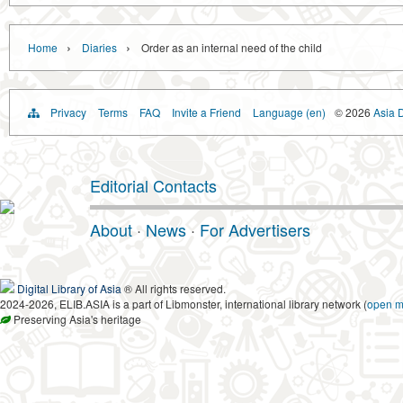
›
›
Home
Diaries
Order as an internal need of the child
Privacy
Terms
FAQ
Invite a Friend
Language (en)
© 2026
Asia D
Editorial Contacts
About
·
News
·
For Advertisers
Digital Library of Asia
® All rights reserved.
2024-2026, ELIB.ASIA is a part of Libmonster, international library network (
open 
Preserving Asia's heritage