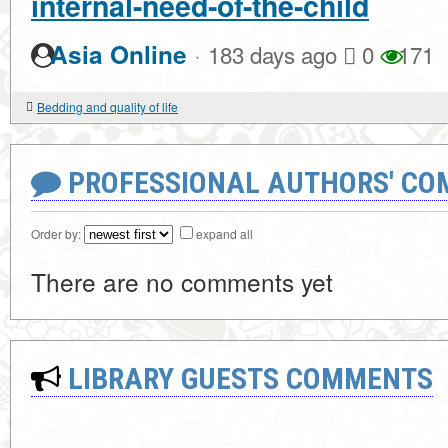
internal-need-of-the-child
·
Asia Online
183 days ago
0
171
Bedding and quality of life
PROFESSIONAL AUTHORS' CO
Order by:
expand all
There are no comments yet
LIBRARY GUESTS COMMENTS