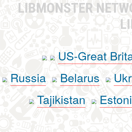
LIBMONSTER NET
L
US-Great Brit
Russia
Belarus
Ukr
Tajikistan
Eston