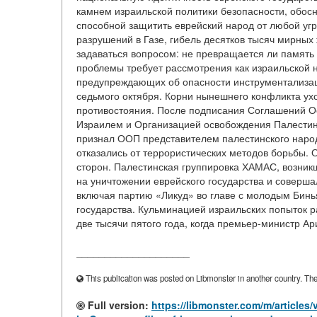
камнем израильской политики безопасности, обос
способной защитить еврейский народ от любой уг
разрушений в Газе, гибель десятков тысяч мирных
задаваться вопросом: не превращается ли память 
проблемы требует рассмотрения как израильской на
предупреждающих об опасности инструментализаци
седьмого октября. Корни нынешнего конфликта ух
противостояния. После подписания Соглашений Ос
Израилем и Организацией освобождения Палестин
признал ООП представителем палестинского народ
отказались от террористических методов борьбы.
сторон. Палестинская группировка ХАМАС, возни
на уничтожении еврейского государства и соверша
включая партию «Ликуд» во главе с молодым Бинь
государства. Кульминацией израильских попыток 
две тысячи пятого года, когда премьер-министр Ари
____________________
This publication was posted on Libmonster in another country. The a
Full version:
https://libmonster.com/m/articles