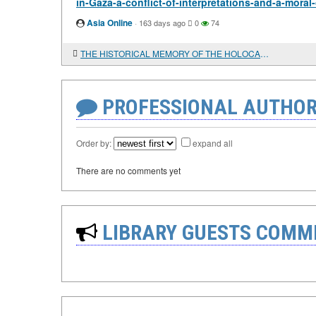
in-Gaza-a-conflict-of-interpretations-and-a-moral
Asia Online
·
163 days ago
0
74
THE HISTORICAL MEMORY OF THE HOLOCAUST AND ISRAEL'S ACTIONS IN GAZA: A CONFLICT OF INTERPRETATIONS AND A MORAL CHOICE
PROFESSIONAL AUTHOR
Order by:
expand all
There are no comments yet
LIBRARY GUESTS COMM