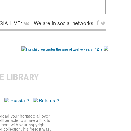
SIA LIVE:
We are in social networks:
E LIBRARY
a
Russia-2
Belarus-2
pread your heritage all over
ll be able to share a link to
t them with your copyright
ollection. It's free: it was,