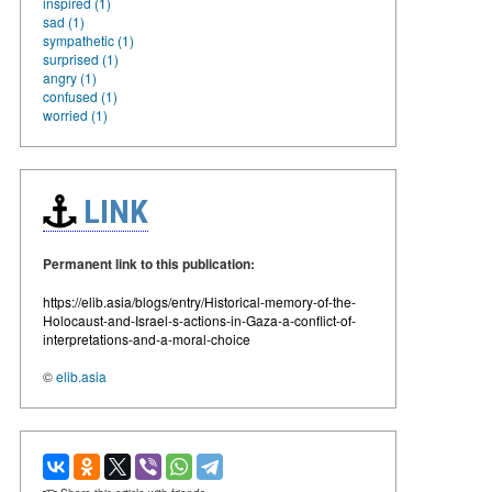
inspired (1)
sad (1)
sympathetic (1)
surprised (1)
angry (1)
confused (1)
worried (1)
LINK
Permanent link to this publication:
https://elib.asia/blogs/entry/Historical-memory-of-the-
Holocaust-and-Israel-s-actions-in-Gaza-a-conflict-of-
interpretations-and-a-moral-choice
©
elib.asia