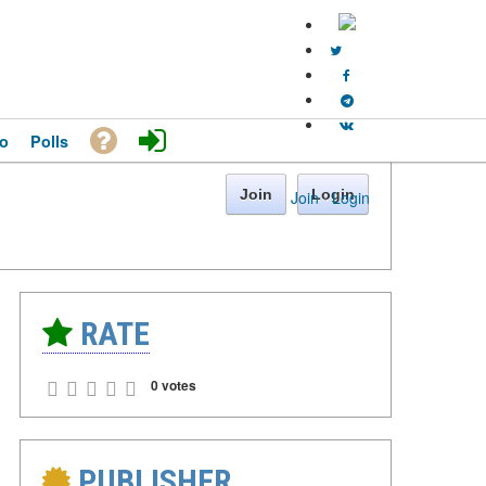
o
Polls
Join
Login
Join
·
Login
RATE
0 votes
PUBLISHER