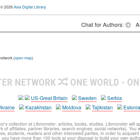
© 2026
Asia Digital Library
Chat for Authors:
A
network (
open map
)
TER NETWORK
ONE WORLD - ON
US-Great Britain
Sweden
Serbia
kraine
Kazakhstan
Moldova
Tajikistan
Estoni
r's collection at Libmonster: articles, books, studies. Libmonster will s
 of affiliates, partner libraries, search engines, social networks). You wi
ues, students, readers and other interested parties, in order to acquain
 you have more than 100 tools at your disposal to build your own author c