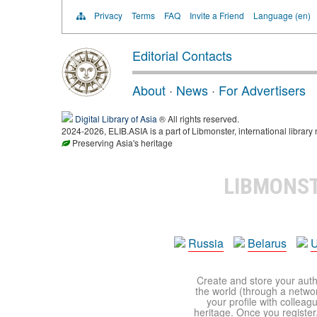
Privacy
Terms
FAQ
Invite a Friend
Language (en)
Editorial Contacts
About
·
News
·
For Advertisers
Digital Library of Asia
® All rights reserved.
2024-2026, ELIB.ASIA is a part of Libmonster, international library 
Preserving Asia's heritage
LIBMONS
Russia
Belarus
U
Create and store your autho
the world (through a network
your profile with colleag
heritage. Once you register,