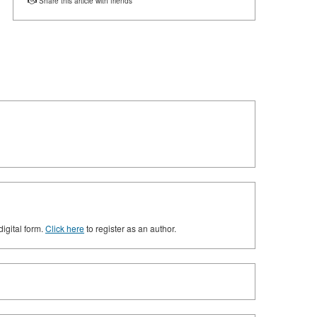
Share this article with friends
digital form.
Click here
to register as an author.