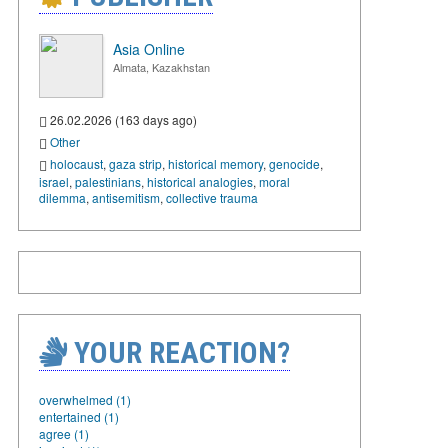
Asia Online
Almata, Kazakhstan
26.02.2026 (163 days ago)
Other
holocaust
,
gaza strip
,
historical memory
,
genocide
,
israel
,
palestinians
,
historical analogies
,
moral
dilemma
,
antisemitism
,
collective trauma
YOUR REACTION?
overwhelmed (1)
entertained (1)
agree (1)