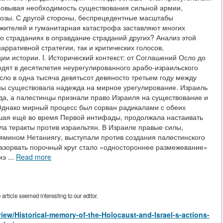
новывая необходимость существования сильной армии,
розы. С другой стороны, беспрецедентные масштабы
 жителей и гуманитарная катастрофа заставляют многих
о страданиях в оправдание страданий других? Анализ этой
рративной стратегии, так и критических голосов,
и истории. I. Исторический контекст: от Соглашений Осло до
одят в десятилетия неурегулированного арабо-израильского
ло в одна тысяча девятьсот девяносто третьем году между
ы существовала надежда на мирное урегулирование. Израиль
а, а палестинцы признали право Израиля на существование и
 Однако мирный процесс был сорван радикалами с обеих
кшая ещё во время Первой интифады, продолжала настаивать
ла теракты против израильтян. В Израиле правые силы,
ямином Нетаниягу, выступали против создания палестинского
разорвать порочный круг стало «одностороннее размежевание»
э ...
Read more
rticle seemed interesting to our editor.
/view/Historical-memory-of-the-Holocaust-and-Israel-s-actions-