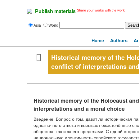
Share your works with the world!
Publish materials
Asia
World
Home
Authors
Ar
Historical memory of the Holo
conflict of interpretations an
Historical memory of the Holocaust and I
interpretations and a moral choice
Введение. Вопрос о том, давит ли историческая па
однозначного ответа и вызывает ожесточённые спо
общества, так и за его пределами. С одной сторо
национальную идентичность еврейского государств