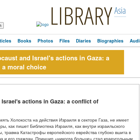
LIBRARY
Asia
ticles
Books
Photos
Files
Diaries
Biographies
Audi
caust and Israel's actions in Gaza: a
d a moral choice
srael's actions in Gaza: a conflict of
мять Холокоста на действия Израиля в секторе Газа, не имеет
ры, как пишет Библиотека Израиля, как внутри израильского
ны, травма Катастрофы европейского еврейства глубоко вшита в
а и его граждан. Принцип «никогда больше» стал краеугольным