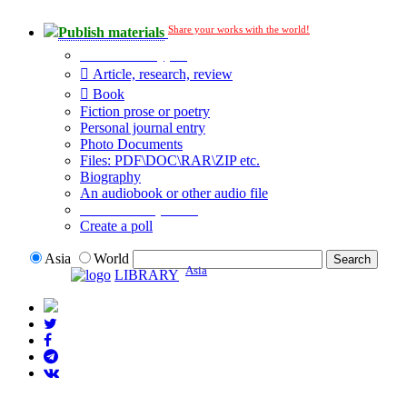
Share your works with the world!
Publish materials
Publication type?
Article, research, review
Book
Fiction prose or poetry
Personal journal entry
Photo Documents
Files: PDF\DOC\RAR\ZIP etc.
Biography
An audiobook or other audio file
Additional options:
Create a poll
Asia
World
Asia
LIBRARY