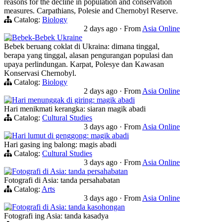
reasons for the decline in population and conservation
measures. Carpathians, Polesie and Chernobyl Reserve.
Catalog:
Biology
2 days ago
·
From
Asia Online
Bebek-Bebek Ukraine
Bebek beruang coklat di Ukraina: dimana tinggal,
berapa yang tinggal, alasan pengurangan populasi dan
upaya perlindungan. Karpat, Polesye dan Kawasan
Konservasi Chernobyl.
Catalog:
Biology
2 days ago
·
From
Asia Online
Hari menunggak di giring: magik abadi
Hari menikmati kerangka: siaran magik abadi
Catalog:
Cultural Studies
3 days ago
·
From
Asia Online
Hari lumut di genggong: magik abadi
Hari gasing ing balong: magis abadi
Catalog:
Cultural Studies
3 days ago
·
From
Asia Online
Fotografi di Asia: tanda persahabatan
Fotografi di Asia: tanda persahabatan
Catalog:
Arts
3 days ago
·
From
Asia Online
Fotografi di Asia: tanda kasohongan
Fotografi ing Asia: tanda kasadya