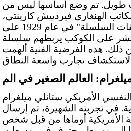
 طويل. تم وضع أساسها ليس من
الكاتب الهنغاري فيردييش كارينتي
الذي أطلق في قصة "حلقات السلسلة" في عام 1929 على
لبشر على الكوكب يربطهم سلسلة
 ذلك. هذه الفرضية الفنية ألهمت
م العالم النفسي الأمريكي ستانلي ميلغرام
ية. في تجربته الشهيرة، تم إرسال
ة الأمريكية أوماها من قبل شخص
لها إلى وسيط محترف في بوسطن