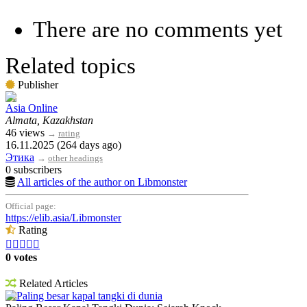
There are no comments yet
Related topics
Publisher
Asia Online
Almata, Kazakhstan
46 views
→
rating
16.11.2025 (264 days ago)
Этика
→
other headings
0 subscribers
All articles of the author on Libmonster
Official page:
https://elib.asia/Libmonster
Rating





0 votes
Related Articles
Paling besar kapal tangki di dunia