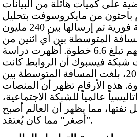
ضية على كميات هائلة من البيانات
ة. في عام 2008، قام باحثون من مايكروسوفت بتحليل
أكثر من 250 مليار رسالة فورية تم إرسالها بين 240 مليون
مسافة المتوسطة بين أي اثنين من
المستخدمين في خدمتهم تبلغ 6.6 خطوة. أظهرت دراسة
 شبكة فيسبوك أن الروابط كانت
أقصر: في عام 2016، بلغت المسافة المتوسطة بين
دمين 3.57 خطوة. هذه الأرقام تظهر أن المنصات
تاليسياً عالمياً للشبكة الاجتماعية
ل نفتها، مما يظهر أن العالم أصبح
"أصغر" مما كان يُعتقد.