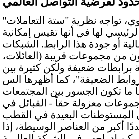
حدود لفرضية التواصل العالمي
وي، تواجه نظرية "ستة التعاملات
 الرئيسي لها في أنها تقيس إمكانية
لية أو جودة هذا الرابط. الشبكات
كون من مجموعات قريبة (العائلات
ة برابطات ضعيفة ولكن كثيرة بين
ذه "الروابط الضعيفة"، كما أظهرها الس
اً ما تكون الجسور بين المجتمعات
جموعات معزولة حقاً - القبائل في
ن المستوطنات البعيدة في القطب
ًا أكبر من العناصر الوسيطة، إذا