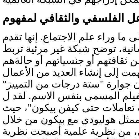
عل الفلسفي والثقافي لمفهوم
ما وراء علم الاجتماع. إنها تقدم
سانية، توضح شبكة غير مرئية تربط
 ثقافتهم أو جنسياتهم أو حالةهم
همت إلى إنشاء العديد من الأعمال
ون جوارة "ستة درجات من التمييز
والفيلم المسمى بنفس الاسم. لقد لayedظرية أيضًا
 تعاملات حتى كيفن بيكون"، حيث
ممثل هوليودي مع بيكون من خلال
لي، من نظرية علمية أصبحت نظرية