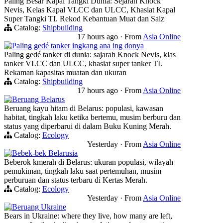
Paling Besar Kapal Tangki Dunia: Sejarah Knock
Nevis, Kelas Kapal VLCC dan ULCC, Khasiat Kapal
Super Tangki TI. Rekod Kebantuan Muat dan Saiz
Catalog:
Shipbuilding
17 hours ago
·
From
Asia Online
Paling gedé tanker ingkang ana ing donya
Paling gedé tanker di dunia: sajarah Knock Nevis, klas
tanker VLCC dan ULCC, khasiat super tanker TI.
Rekaman kapasitas muatan dan ukuran
Catalog:
Shipbuilding
17 hours ago
·
From
Asia Online
Beruang Belarus
Beruang kayu hitam di Belarus: populasi, kawasan
habitat, tingkah laku ketika bertemu, musim berburu dan
status yang diperbarui di dalam Buku Kuning Merah.
Catalog:
Ecology
Yesterday
·
From
Asia Online
Bebek-bek Belarusia
Beberok kmerah di Belarus: ukuran populasi, wilayah
pemukiman, tingkah laku saat pertemuhan, musim
perburuan dan status terbaru di Kertas Merah.
Catalog:
Ecology
Yesterday
·
From
Asia Online
Beruang Ukraine
Bears in Ukraine: where they live, how many are left,