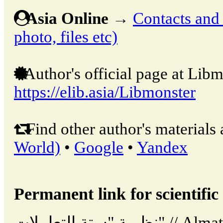
Asia Online
→
Contacts and o
photo, files etc)
Author's official page at Libm
https://elib.asia/Libmonster
Find other author's materials 
World)
•
Google
•
Yandex
Permanent link for scientific 
نظرية "ستة التعاملات" // Almata: Kazakhstan, Asia