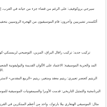
سيرجي بروكوفيف: على الرغم من قضاء جزء من حياته في الغرب، إلا 
ألكسندر تشيريبين وآخرون: قام الموسيقيون من الهجرة الروسيين بتحفيز
تركيب جديد: تركيب رافال البراق، المزين، التوضيحي لريمسكي-كو
المد والحرية الموسيقية: الاعتماد على الألوان القديمة والبوليفونية الش
الأرضية للمد والتحرر الموسيقي في العصر الإيماجيسمي لاحقاً.
الريتيم كعنصر تعبيري: ريتيم معقد ومتغير، ريتيم «الربيع المقدس» لاس
البرنامجية والتمثيل التاريخي: قدمت الأوبرا والسيمفونيات الموسيقية لل
مثال: الموسيقي الهنغاري بيلا بارتوك، واحد من أعظم المبتكرين في الق