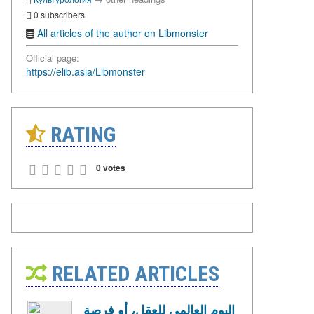
0 subscribers
All articles of the author on Libmonster
Official page:
https://elib.asia/Libmonster
RATING
0 votes
RELATED ARTICLES
اليوم العالمي للعقل، أو فرصة