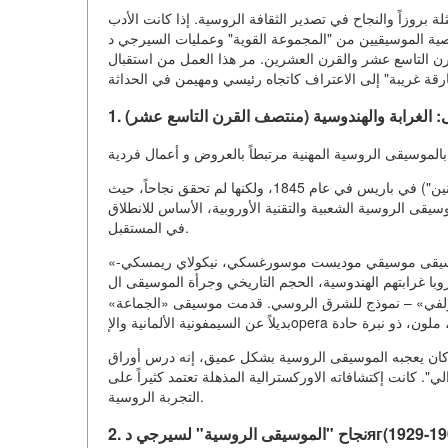
لة بروزاً والنجاح في تصدير الثقافة الروسية. إذا كانت الأدب
قيين من "المجموعة القوية" وعمليات السيرجي دягيليف، قامت بإنجاز
رن التاسع عشر والقرن العشرين. مر هذا العمل من استقبال
ولى: الغرابة والهندوسية (منتصف القرن التاسع عشر)
ميخائيل غلينكا: تم تقديم أوبرا "الحياة من أجل الملك" (باسم "إيفان سوسانين") في باريس في عام 1845، ولكنها لم تحقق نجاحاً، حيث
يقى الروسية الشعبية والتقنية الأوروبية، الأساس للانطلاق
في المستقبل.
«المجموعة القوية» وسيرة الغرب: ظهر الاهتمام الحقيقي مع ظهور موسيقى موسيقي موديست موسورغسكي، نيكولاي ريمسكي-
م الهندوسية، الحجم التاريخي وجرأة الموسيقى ال和谐的 «البرابرة». العمل
بولفي» – نموذج للشرق الروسي. قدمت موسيقى «الجماعة»
 كان يعجبه الموسيقى الروسية بشكل عميق، إنه درس أوراق
كانت إكتشافاته الاوركسترالية المذهلة تعتمد كثيراً على
التجربة الروسية.