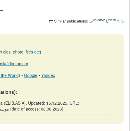
view
_country2
World
Similar publications:
L
L
Y
G
icles, photo, files etc)
.asia/Libmonster
 the World)
•
Google
•
Yandex
tations):
https://elib.asia/m/articles/view/موسيقى-روسية-في-أوروبا (date of access: 08.08.2026).