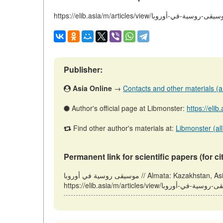
https://elib.asia/m/articles//موسيقى-روسية-في-أوروبا
Publisher:
Asia Online
→
Contacts and other materials (art
Author's official page at Libmonster:
https://elib
Find other author's materials at:
Libmonster (all
Permanent link for scientific papers (for ci
موسيقى روسية في أوروبا // Almata: Kazakhstan, Asia (ELIB.ASIA). Updated: 15.12.2025. URL: