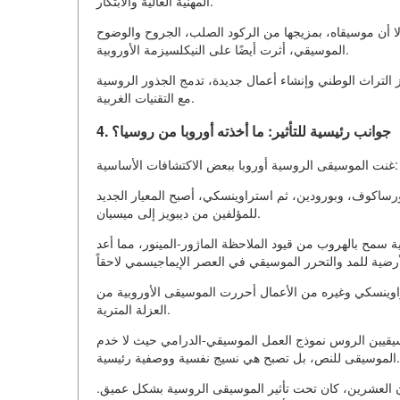
المهنية العالية والابتكار.
أن موسيقاه، بمزيجها من الركود الصلب، الجروح والوضوح
الموسيقي، أثرت أيضًا على النيكلسيزمة الأوروبية.
 التراث الوطني وإنشاء أعمال جديدة، تدمج الجذور الروسية
مع التقنيات الغربية.
4. جوانب رئيسية للتأثير: ما أخذته أوروبا من روسيا؟
غنت الموسيقى الروسية أوروبا ببعض الاكتشافات الأساسية:
رساكوف، وبورودين، ثم استراوينسكي، أصبح المعيار الجديد
للمؤلفين من ديبويز إلى ميسيان.
عبية سمح بالهروب من قيود الملاحظة الماژور-المينور، مما أعد
تراوينسكي وغيره من الأعمال أحررت الموسيقى الأوروبية من
العزلة المترية.
موسيقيين الروس نموذج العمل الموسيقي-الدرامي حيث لا خدم
الموسيقى للنص، بل تصبح هي نسيج نفسية ووصفية رئيسية.
رن العشرين، كان تحت تأثير الموسيقى الروسية بشكل عميق.