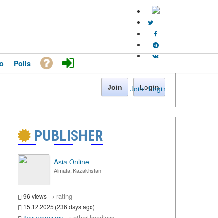
o
Polls
Join
Login
Join
·
Login
PUBLISHER
Asia Online
Almata, Kazakhstan
→
rating
96 views
15.12.2025 (236 days ago)
→
other headings
Культурология