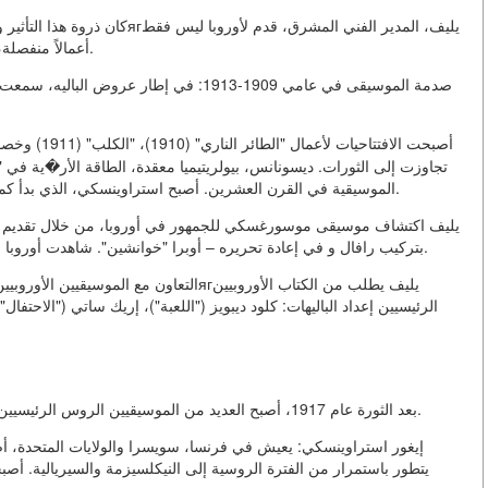
كان ذروة هذا التأثير وتطوراً جدي
أعمالاً منفصلة، بل ظاهرة فنية شاملة، مزيج من الموسيقى، الرقص والفن.
صدمة الموسيقى في عامي 1909-1913: في إطار ع
تجاوزت إلى الثورات. ديسونانس، بيولريتيميا معقدة، الطاقة الأر�ية في "
الموسيقية في القرن العشرين. أصبح استراوينسكي، الذي بدأ كمتواصل مع تقاليدهم، رئيساً للمبتكرين الموسيقيين في العصر.
بتركيب رافال و في إعادة تحريره – أوبرا "خوانشين". شاهدت أوروبا في موسورغسكي ليس كغريب، بل كمقدم سابق للتصريحية.
التعاون مع الموسيقيين الأوروبيين: بعد أن 
الرئيسيين إعداد الباليهات: كلود ديبويز ("اللعبة")، إريك ساتي ("الاحتف
بعد الثورة عام 1917، أصبح العديد من الموسيقيين الروس الرئيسيين في الهجرة، حيث أصبحوا جسوراً وموجهين للتراث الروسي.
إيغور استراوينسكي: يعيش في فرنسا، سويسرا والولايات المتحدة، 
يتطور باستمرار من الفترة الروسية إلى النيكلسيزمة والسيريالية. أ