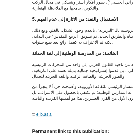
لنصراني الخشبي")، يطور أفكار استراوينسكي في مجال الركب
والتكوين، يدمجها مع الملاحظة الهنغارية.
5. الاستقبال والنقد: من الاثارة إلى عدم الفهم
روسية بالـ "البربرية"، بالعدم وجود الشكل، بالغلو. ومع ذلك،
ياة والطريق الجديد. تم تسويق "الربيع المقدس" في البداية،
لكنه تم الاعتراف به كعمل رائع بعد بضع سنوات.
الخاتمة: من المدرسة الوطنية إلى لغة الحداثة
من ناحية القانون الغربي إلى واحد من المحركات الرئيسية
"، بل قدموا إستراتيجية جمالية بديلة تعتمد على التاريخية،
والصور الجريئة، والطاقة الركبية واللغة الجريئة للجمال.
سار الرئيسي للثقافة الأوروبية، وأصبحت جزءاً لا يتجزأ من
له المدارس الوطنية: لم تكتفي بالحصول على الاعتراف، بل
©
elib.asia
Permanent link to this publication: