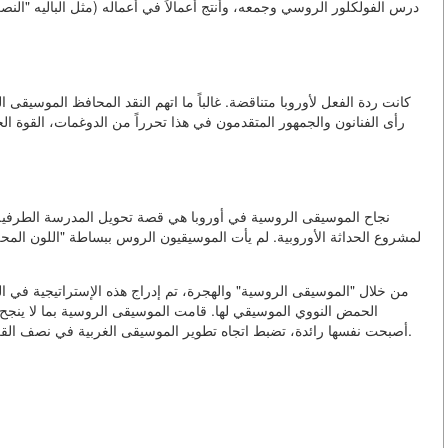
درس الفولكلور الروسي وجمعه، وأنتج أعمالاً في أعماله (مثل الباليه "ا
كانت ردة الفعل لأوروبا متناقضة. غالباً ما اتهم النقد المحافظ الموسيقى ال
رأى الفنانون والجمهور المتقدمون في هذا تحرراً من الدوغمات، القوة الح
نجاح الموسيقى الروسية في أوروبا هي قصة تحويل المدرسة الطرفية 
لمشروع الحداثة الأوروبية. لم يأت الموسيقيون الروس ببساطة "اللون المحلي
من خلال "الموسيقى الروسية" والهجرة، تم إدراج هذه الإستراتيجية في الم
الحمض النووي الموسيقي لها. قامت الموسيقى الروسية بما لا ينجح 
أصبحت نفسها رائدة، تضبط اتجاه تطوير الموسيقى الغربية في نصف القرن الأول من القرن العشرين. هذا هو أهميتها الفريدة والباقية.