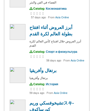
الفضاء في الفن والنثر
Catalog:
Космонавтика
57 days ago
·
From
Asia Online
أبرز العروض أثناء افتتاح
بطولة العالم لكرة القدم
أبرز العروض خلال افتتاح كأس العالم لكرة
القدم
Catalog:
Спорт и физкультура
58 days ago
·
From
Asia Online
برتغال وأفريقيا
برتغال وأفريقيا
Catalog:
История
59 days ago
·
From
Asia Online
تشيخوفسكي وريمスキ-
كورساكوف