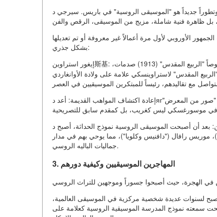
داً هو "الموسيقى الروسية" في باريس. سيرجي دягيليف، المدير الفني المشرق، قدم لأوروبا ليس فقط
روض الباليه، سمعت الجمهور الأوروبي لأول مرة أعمالاً غير معروفة أو تم تعديلها
بشكل جذري:
إيغور استراوين斯基: أصبحت الافتتاحيات لأعمال "الطائر الناري" (1910)، "الكلب" (1911) وخصوصاً "الربيع المقدس" (1913) صدمات،
الربيع المقدس" لاستراوينسكي علامة على ولادة الأوانغاردي
إعادة اكتشاف المواهب القديمة: أعد دягيليف اكتشاف موسيقى موسورغسكي للجمهور في أوروبا، من خلال تقديم "صور من المعرض"
أصبحت الموسيقى الروسية نموذج الحداثة، أصبح دягيليف يطلب من الكتاب الأوروبيين
ال")، موريس رافال ("دافنيس وكلويا")، مما يوحي بهم في مدار
جماليات الباليه الروسي.
3. المهاجرين الموسيقيين وكيفية دورهم
أصبح لسنوات عديدة شخصية مركزية في الموسيقى العالمية،
صبحت سمعته نموذج المدرسة الموسيقية الروسية كعلامة على