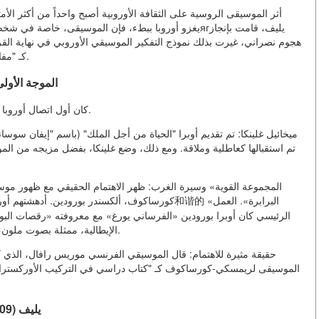
أثر الموسيقى الروسية على الثقافة الأوروبية أصبح واحداً من أكثر الأمث
يغزو أوروبا ببطء، فإن الموسيقى، خاصة في شخصية الموسي
هجوم نصراني، غيرت بذلك نموذج التفكير الموسيقي الأوروبي في نهاية الق
كـ "مفارقة غريبة" إلى الاعتراف كاتجاه رئيسي ومهيمن في الحداثة.
1. الموجة الأ
كان أول اتصال أوروبا بالموسيقى الروسية المهنية مرتبطاً بالعروض و أعمال فردية.
تم استقبالها كعاطلية وملاقة. ومع ذلك، وضع غلينكا، بفضل مزيجه من الموس
كورساكوف، ألكسندر بورودين. أدهشتهم أوروبا غرابته
الرئيسي كان أوبرا بورودين «الفرساني يورغ» مع معروفته «رقصات ال
بديلاً عن السيمفونية الألمانية والإopera الإيطالية، ممثلة بصوت ملون، ملون، ذو نبرة حادة.
حقيقة مثيرة للاهتمام: قال الموسيقي الفرنسي موريس رافال، الذي
الموسيقى لريمسكي-كورساكوف كـ "كتاب دراسي في التركيب الأوركسترالي". 
2. نجاح "الموسيقى الروسية" لسيرجي دягيليف (1909-1929)