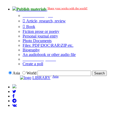
Share your works with the world!
Publish materials
Publication type?
Article, research, review
Book
Fiction prose or poetry
Personal journal entry
Photo Documents
Files: PDF\DOC\RAR\ZIP etc.
Biography
An audiobook or other audio file
Additional options:
Create a poll
Asia
World
Asia
LIBRARY