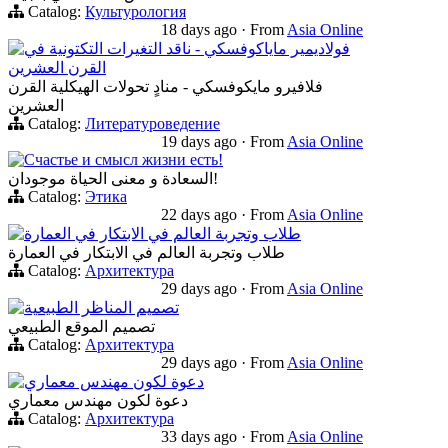
Catalog:
Культурология
18 days ago
·
From
Asia Online
فولاديمير ماياكوفسكي - ناقد التغيرات التكتونية في
القرن العشرين
فلافيرو مايكوفسكي - منادٍ تحولات الهيكلية القرن
العشرين
Catalog:
Литературоведение
19 days ago
·
From
Asia Online
Счастье и смысл жизни есть!
السعادة و معنى الحياة موجودان!
Catalog:
Этика
22 days ago
·
From
Asia Online
طلاب وتجربة العالم في الابتكار في العمارة
طلاب وتجربة العالم في الابتكار في العمارة
Catalog:
Архитектура
29 days ago
·
From
Asia Online
تصميم المناظر الطبيعية
تصميم الموقع الطبيعي
Catalog:
Архитектура
29 days ago
·
From
Asia Online
دعوة لكون مهندس معماري
دعوة لكون مهندس معماري
Catalog:
Архитектура
33 days ago
·
From
Asia Online