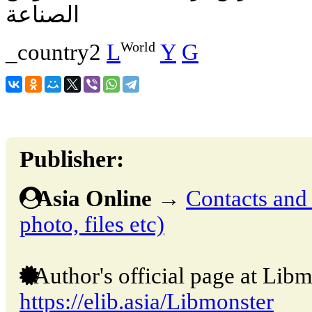
الصناعة
World
_country2
L
Y
G
Publisher:
Asia Online
→
Contacts and o
photo, files etc)
Author's official page at Libm
https://elib.asia/Libmonster