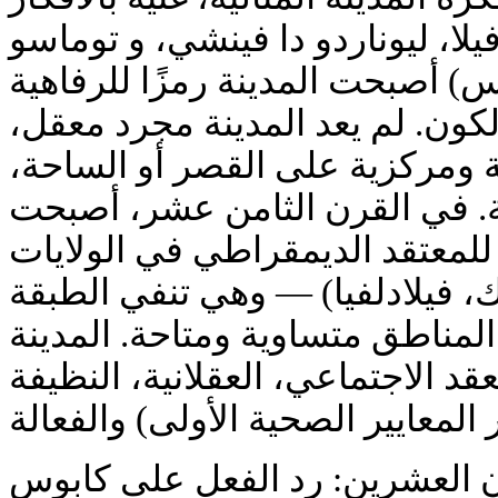
توماسو
، و
ليوناردو دا فينشي
،
يلا
( أصبحت المدينة رمزًا للرفاهية
والكون. لم يعد المدينة مجرد معقل
ة ومركزية على القصر أو الساحة
ة. في القرن الثامن عشر، أصبحت
للمعتقد الديمقراطي في الولايات
، فيلادلفيا) — وهي تنفي الطبقة
المناطق متساوية ومتاحة. المدينة
عقد الاجتماعي
، العقلانية، النظيفة
ن العشرين: رد الفعل على كابوس