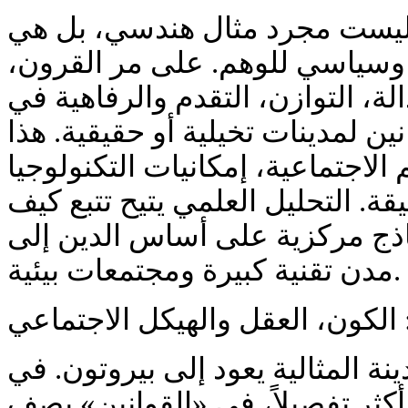
 ليست مجرد مثال هندسي، بل هي
وسياسي للوهم. على مر القرون
الة، التوازن، التقدم والرفاهية في
ين لمدينات تخيلية أو حقيقية. هذا
لاجتماعية، إمكانيات التكنولوجيا
قة. التحليل العلمي يتيح تتبع كيف
اذج مركزية على أساس الدين إلى
مدن تقنية كبيرة ومجتمعات بيئية.
 الكون، العقل والهيكل الاجتماعي
ة المثالية يعود إلى
بيروتون
. في
أكثر تفصيلاً، في «القوانين» يصف