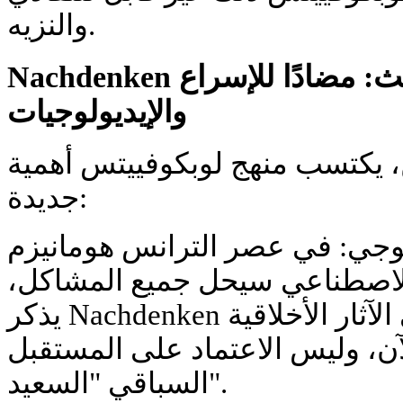
والنزيه.
Nachdenken في العالم الحديث: مضادًا للإسراع
والإيديولوجيات
 يكتسب منهج لوبكوفييتس أهمية
جديدة:
ولوجي: في عصر الترانس هومانيزم
 الاصطناعي سيحل جميع المشاكل،
يذكر Nachdenken بضرورة التفكير في الآثار الأخلاقية
لآن، وليس الاعتماد على المستقبل
السباقي "السعيد".