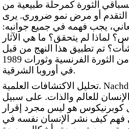
لسباقي الثورة كمرحلة طبيعية من
التقدم أو مرض نمو ضروري. يرى Nachdenken الثورة كحدث
اني، يجب فهمه في جميع جوانبه:
س؟ لماذا لم يتحقق؟ ما هي الآثار
شأت؟ تم تطبيق هذا النهج من قبل
لوبكوفييتس في تحليل كل من الثورة الفرنسية وثورات 1989
في أوروبا الشرقية.
تحليل الاكتشافات العلمية. Nachdenken هنا هو تأمل في كيف
لإنسان للعالم والذات. على سبيل
ل كوبرنيكوس هو ليس مجرد إقرار
 فهم كيف نشر الإنسان نفسه في