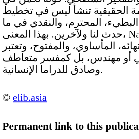
مة الحقيقية تنشأ ليس في تخطيط
 البطيء، المحترم، والنقدي في ما
حدث لنا ولآخرين. بهذا المعنى، Nachdenken هو فلسفة النضج،
هائه، المأساوي، والمفتوح، وتعتبر
ي أو مهندس، بل كمفسر متعاطف
وصادق للدراما الإنسانية.
©
elib.asia
Permanent link to this publica