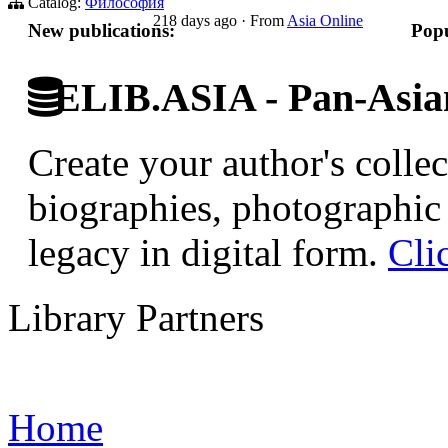
Catalog:
Философия
218 days ago
·
From
Asia Online
New publications:
Popu
ELIB.ASIA - Pan-Asian
Create your author's collec
biographies, photographic 
legacy in digital form.
Cli
Library Partners
Home