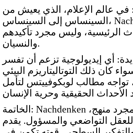
 في عالم الإعلام، الذي يعيش من
السينساس إلى السينساس، Nachdenken هو نداء للتأني،
اث الرئيسية، وليس مجرد تأكيدهم
والنسيان.
يدة: أي إيديولوجية تزعم أن تفسر
ء كان ذلك التوتاليتاريزم البيئي
ة)، تواجه مطالب لوبكوفييتس لتأمل
الخاتمة: Nachdenken لنيكولاي لوبكوفييتس ليس مجرد منهج،
عقل التواضعي والمسؤول. يقدم
ري والتفكير السطحي. قوته تكمن في