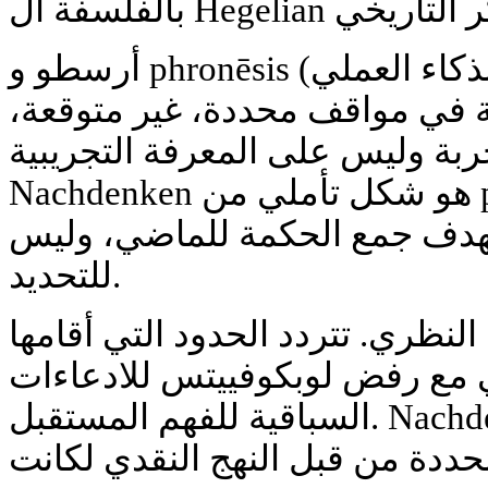
أرسطو و phronēsis (الذكاء العملي). phronēsis هي القدرة
 في مواقف محددة، غير متوقعة،
ربة وليس على المعرفة التجريبية.
Nachdenken هو شكل تأملي من phronēsis، هو فهم القرارات
 بهدف جمع الحكمة للماضي، وليس
للتحديد.
لنظري. تتردد الحدود التي أقامها
ي مع رفض لوبكوفييتس للادعاءات
السباقية للفهم المستقبل. Nachdenken يعمل في حدود