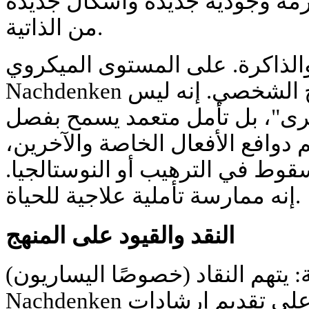
زمة وجودية جديدة وأشكال جديدة
من الذاتية.
لذاكرة. على المستوى الميكروي،
Nachdenken هو طريقة للتعامل مع التاريخ الشخصي. إنه ليس
رى"، بل تأمل متعمد يسمح بفصل
دوافع الأفعال الخاصة والآخرين،
وط في الترهيب أو النوستالجيا.
إنه ممارسة تأملية علاجية للحياة.
النقد والقيود على المنهج
: يتهم النقاد (خصوصًا اليساريون)
Nachdenken بالتقليديات وعدم قدرته على تقديم إرشادات