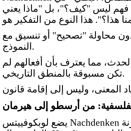
فهم ليس "كيف؟"، بل "ماذا يعني
ون محاولة "تصحيح" أو تنسيق مع
النموذج.
حدث، مما يعترف بأن أفعالهم لم
تكن مسبوقة بالمنطق التاريخي.
الفلسفية: من أرسطو إلى هيرمان
يضع لوبكوفييتس Nachdenken في تراث أوسع، يبرزها مقارنة