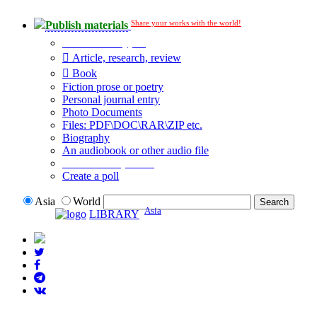
Share your works with the world!
Publish materials
Publication type?
Article, research, review
Book
Fiction prose or poetry
Personal journal entry
Photo Documents
Files: PDF\DOC\RAR\ZIP etc.
Biography
An audiobook or other audio file
Additional options:
Create a poll
Asia
World
Asia
LIBRARY