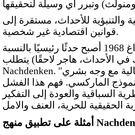
ة والتنبؤية للأحداث، مستقرة إلى
قوانين اقتصادية غير شخصية.
انقلاب الربيع في براغ 1968 أصبح حدثًا رئيسيًا بالنسبة
في الأحداث، هاجر لاحقًا) يتطلب
Nachdenken. محاولة بناء "السوسيالية مع وجه بشري"
نموذج الماركسي. فهم هذا الفشل
رية السباقية والعودة إلى التفكير
 تطبيق منهج Nachdenken