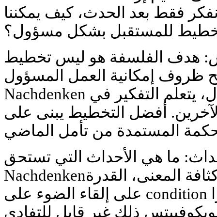
 نفكر فقط بعد الحدث، كيف يمكننا
خطيط للمستقبل بشكل مسؤول؟
تس: هدف الفلسفة هو ليس تخطيط
ح ظروف إمكانية العمل المسؤول.
Nachdenken لا يمنع العمل، لكنه يعتدل، يتعلم التفكير في
 الآخرين. أفضل التخطيط يبنى على
حداث: ما هي الأحداث التي تستحق
Nachdenken؟ يعتبر لوبكوفييتس المعيار كثافة المعنى، القدرة
على إلقاء الضوء على condition الإنساني. يضيف هذا عنصرًا
لوبكوفييتس ذلك غير قابل للتفادي