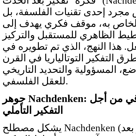
فكرة "تفكير بعد الحدث" (Nachdenken) لنيكولاي لوبكوفييتس
 تمثل ليس مجرد إحدى تقنيات الفلسفة، بل
الخاص به، موقف فكري يهدف إلى
خطيط الظاهري للمستقبل والتركيز
. هذا النهج، الذي تم تطويره في
ق التفكير التوتالياريا في القرن
ضع، المسؤولية والتحديد التاريخي
للعقل الفلسفي.
جوهر Nachdenken: الابتعاد عن التفكير السباقي من أجل
التفكير التأملي
يشكل مصطلح Nachdenken (بمعنى "تفكير بعد") الذي