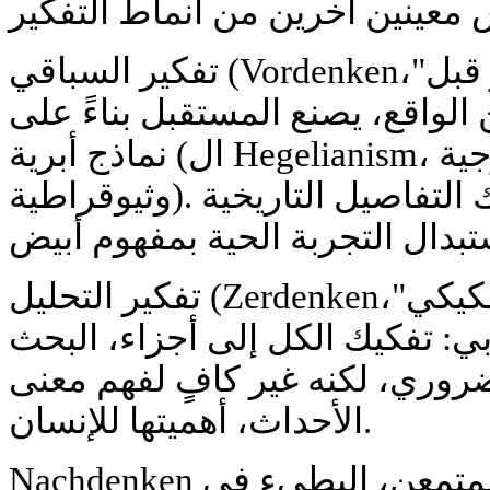
تفكير السباقي (Vordenken،"تفكير قبل"). هذا النوع من
 الواقع، يصنع المستقبل بناءً على
نماذج أبرية (ال Hegelianism، الماركسية، أي إيديولوجية
وثيوقراطية). خطورته تكمن في انتهاك التفاصيل التاريخية
تفكير التحليل (Zerdenken،"تفكير تفكيكي"). هذا النوع من
ابي: تفكيك الكل إلى أجزاء، البحث
ضروري، لكنه غير كافٍ لفهم معنى
الأحداث، أهميتها للإنسان.
Nachdenken هو الطريق الثالث: التفكير المتمعن، البطيء في