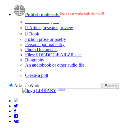
Share your works with the world!
Publish materials
Publication type?
Article, research, review
Book
Fiction prose or poetry
Personal journal entry
Photo Documents
Files: PDF\DOC\RAR\ZIP etc.
Biography
An audiobook or other audio file
Additional options:
Create a poll
Asia
World
Asia
LIBRARY