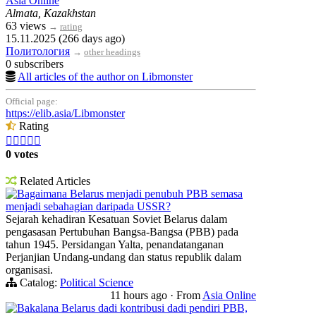
Asia Online
Almata, Kazakhstan
63 views
→
rating
15.11.2025 (266 days ago)
Политология
→
other headings
0 subscribers
All articles of the author on Libmonster
Official page:
https://elib.asia/Libmonster
Rating





0 votes
Related Articles
Bagaimana Belarus menjadi penubuh PBB semasa
menjadi sebahagian daripada USSR?
Sejarah kehadiran Kesatuan Soviet Belarus dalam
pengasasan Pertubuhan Bangsa-Bangsa (PBB) pada
tahun 1945. Persidangan Yalta, penandatanganan
Perjanjian Undang-undang dan status republik dalam
organisasi.
Catalog:
Political Science
11 hours ago
·
From
Asia Online
Bakalana Belarus dadi kontribusi dadi pendiri PBB,