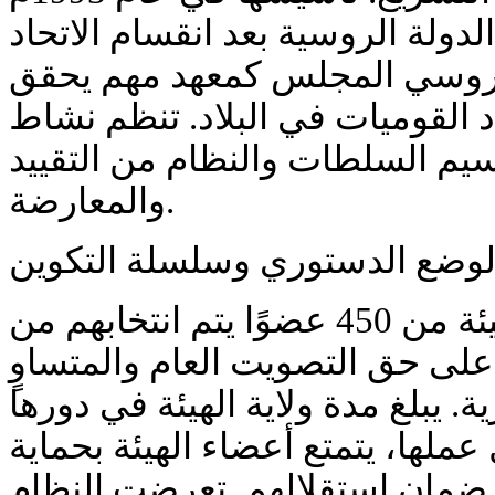
لدولة الروسية بعد انقسام الاتحاد
لروسي المجلس كمعهد مهم يحقق
 القوميات في البلاد. تنظم نشاط
قسيم السلطات والنظام من التقييد
والمعارضة.
لوضع الدستوري وسلسلة التكوين
وفقًا للدستور، تتكون الهيئة من 450 عضوًا يتم انتخابهم من
 على حق التصويت العام والمتساوٍ
 يبلغ مدة ولاية الهيئة في دورها
لها، يتمتع أعضاء الهيئة بحماية
 ضمان استقلالهم. تعرضت النظام