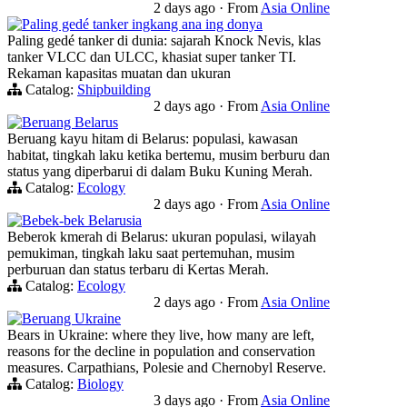
2 days ago
·
From
Asia Online
Paling gedé tanker ingkang ana ing donya
Paling gedé tanker di dunia: sajarah Knock Nevis, klas
tanker VLCC dan ULCC, khasiat super tanker TI.
Rekaman kapasitas muatan dan ukuran
Catalog:
Shipbuilding
2 days ago
·
From
Asia Online
Beruang Belarus
Beruang kayu hitam di Belarus: populasi, kawasan
habitat, tingkah laku ketika bertemu, musim berburu dan
status yang diperbarui di dalam Buku Kuning Merah.
Catalog:
Ecology
2 days ago
·
From
Asia Online
Bebek-bek Belarusia
Beberok kmerah di Belarus: ukuran populasi, wilayah
pemukiman, tingkah laku saat pertemuhan, musim
perburuan dan status terbaru di Kertas Merah.
Catalog:
Ecology
2 days ago
·
From
Asia Online
Beruang Ukraine
Bears in Ukraine: where they live, how many are left,
reasons for the decline in population and conservation
measures. Carpathians, Polesie and Chernobyl Reserve.
Catalog:
Biology
3 days ago
·
From
Asia Online