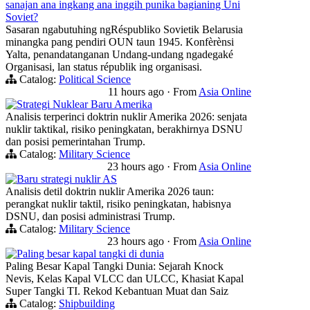
sanajan ana ingkang ana inggih punika bagianing Uni
Soviet?
Sasaran ngabutuhing ngRéspubliko Sovietik Belarusia
minangka pang pendiri OUN taun 1945. Konfèrènsi
Yalta, penandatanganan Undang-undang ngadegaké
Organisasi, lan status républik ing organisasi.
Catalog:
Political Science
11 hours ago
·
From
Asia Online
Strategi Nuklear Baru Amerika
Analisis terperinci doktrin nuklir Amerika 2026: senjata
nuklir taktikal, risiko peningkatan, berakhirnya DSNU
dan posisi pemerintahan Trump.
Catalog:
Military Science
23 hours ago
·
From
Asia Online
Baru strategi nuklir AS
Analisis detil doktrin nuklir Amerika 2026 taun:
perangkat nuklir taktil, risiko peningkatan, habisnya
DSNU, dan posisi administrasi Trump.
Catalog:
Military Science
23 hours ago
·
From
Asia Online
Paling besar kapal tangki di dunia
Paling Besar Kapal Tangki Dunia: Sejarah Knock
Nevis, Kelas Kapal VLCC dan ULCC, Khasiat Kapal
Super Tangki TI. Rekod Kebantuan Muat dan Saiz
Catalog:
Shipbuilding