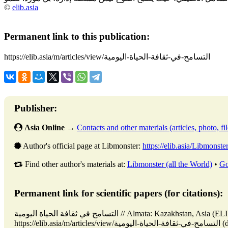
©
elib.asia
Permanent link to this publication:
https://elib.asia/m/articles/view/التسامح-في-ثقافة-الحياة-اليومية
Publisher:
Asia Online
→
Contacts and other materials (articles, photo, fil
Author's official page at Libmonster:
https://elib.asia/Libmonste
Find other author's materials at:
Libmonster (all the World)
•
Go
Permanent link for scientific papers (for citations):
التسامح في ثقافة الحياة اليومية // Almata: Kazakhstan, Asia (ELIB.ASIA). Updated: 02.12.2025. URL:
date ).