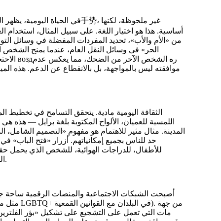
في الحياة اليومية، يظهر التسامح
أساسية. هذا هو
اختيار اللغة
. على سبيل المثال، استخدام العب
من «الأم والأب»، تحديد المفردات المفضلة في وسائل التو
الحر»
في وسائل النقل العام، عندما يمنح الشخص الم
الاحت
موافقته ليس بالمواجهة، بل بالانقطاع عن الدعم. هذه المي
الثقافة اليومية مادية. يتحقق التسامح في تخطيط ال
اللمسية للعميان، الألواح المكتوبة بلغة برايل — هذه 
المدينة. مثال مثير للاهتمام هو مفهوم
«التصميم الشامل
، ا
حد للناس بجميع إمكانياتهم. أزرار «فتح الباب» ف
للأطفال، للدراجات الهوائية، للشخص الذي يحمل حقي
المستخدمين المميزين، بل يصبح راحة للجميع، يذوب في الراحة الخلفية.
أصبحت الشبكات الاجتماعية والمنصات الرقمية ساحة جديد
أخرى، تقوم الألgoritمات التي تعمل على التشجيع على تشكيل
«بؤر الفلترين