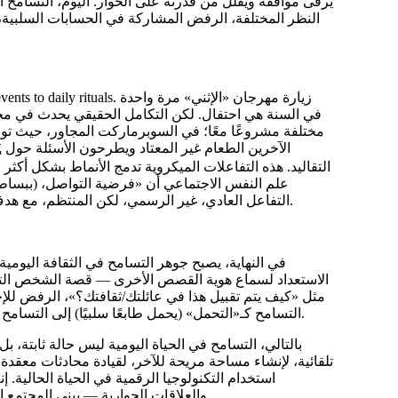
يرقى مواقفه ويقلل من قدرته على الحوار. اليوم، التسامح
النظر المختلفة، الرفض المشاركة في الحسابات السلبية، 
في السنة هي احتفال. لكن التكامل الحقيقي يحدث في مج
مختلفة مشروعًا معًا؛ في السوبرماركت المجاور، حيث ت
التقاليد. هذه التفاعلات الميكروية تدمج الأنماط بشكل أكث
علم النفس الاجتماعي أن
«فرضية التواصل
، (ببسا
التفاعل العادي، غير الرسمي، لكن المنتظم، مع هدف مشترك — سواء كان العمل في قسم واحد أو تنظيف حديقة الجوار.
في النهاية، يصبح جوهر التسامح في الثقافة اليومية
الاستعداد لسماع هوية القصص الأخرى — قصة الشخص التي ي
مثل «كيف يتم تقبيل هذا في عائلتك/ثقافتك؟»، الرفض للإجا
— اعتراف بالمساواة في التجربة والحق في التعبير عنها.
التسامح كـ«التحمل» (يحمل طابعًا سلبيًا) إلى التسامح 
بالتالي، التسامح في الحياة اليومية ليس حالة ثابتة، بل
تلقائية، لإنشاء مساحة مريحة للآخر، لقيادة محادثات معقدة.
استخدام التكنولوجيا الرقمية في الحياة الحالية. 
والعلاقات الجوارية — يبنى المجتمع الشامل الحقيقي، حيث يصبح التنوع ليس مشكلة إدارة، بل مورداً للنمو.