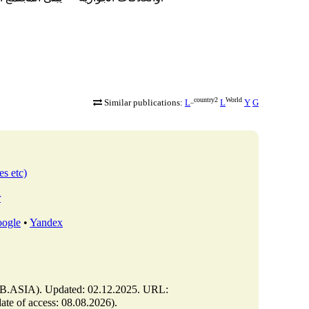
_country2
World
Similar publications:
L
L
Y
G
es etc)
r
ogle
•
Yandex
https://elib.asia/m/articles/view/التسامح-في-ثقافة-الحياة-اليومية (of access: 08.08.2026