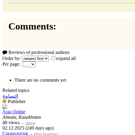
Comments:
Reviews of professional authors
Order by:
expand all
Per page:
There are no comments yet
Related topics
التسامح
Publisher
Asia Online
Almata, Kazakhstan
48 views
→
rating
02.12.2025 (249 days ago)
Социология
→
other headings