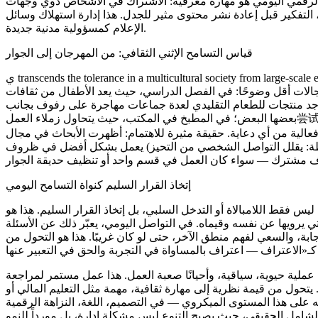
 الرقمي اليومي هو مهارة معرفية: الاشتراك في الأشخاص ذوي وجهات
التفكير قبل إعادة نشر محتوى مثير للجدل. هذا إدارة استهلاك وسائل
الإعلام كمسؤولية مدنية جديدة.
قياس التسامح الإثني الثقافي: من المهرجان إلى الجوار
ي transcends the tolerance in a multicultural society from large-scale events to daily rituals. زيارة مهرجان «الإثني» مرة واحدة
الات أقل وضوحًا: في الفصل الدراسي، حيث يعد الأطفال من ثقافات
وجد منتجات للطعام التقليدي لعدة جماعات مهاجرة على رفوف بجانب
بعضها البعض؛ في المطبخ في المكتب، حيث يتحاول زملاء العمل尝试 الآخرين الطعام غير المعتاد ويطرحون الأسئلة حول
ر فعالية من أي دعاية. حقيقة مثيرة للاهتمام: أظهرت الأبحاث في مجال
طة: يقلل التواصل الشخصي من التحيز) يعمل بشكل أفضل في ظروف
إتخاذ القرار السليم كنواة التسامح اليومي
 ليس فقط اللامبالاة أو التدخل السلبي، بل
إتخاذ القرار السليم
. هذا هو
رويها عن نفسه وقيماه. في التواصل اليومي، يعبّر ذلك عن الأسئلة
بة، والسعي لفهم منطق الآخر، حتى لو كان غريبًا. هذا هو التحول من
كـ
«الاعتراف
 عملية حيوية، سياقية، وأحيانًا صعبة
العمل
. هذا عمل مستمر لمراجعة
 يتحول من قيمة نظرية إلى مهارة ثقافية، مهمة مثل التعليم المالي أو
إنه على هذا المستوى الميكروي — في التصميم، اللغة، النزاهة الرقمية