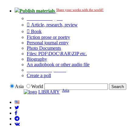
Share your works with the world!
Publish materials
Publication type?
Article, research, review
Book
Fiction prose or poetry
Personal journal entry
Photo Documents
Files: PDF\DOC\RAR\ZIP etc.
Biography
An audiobook or other audio file
Additional options:
Create a poll
Asia
World
Asia
LIBRARY