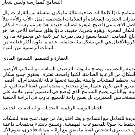
التسامح كممارسة وليس شعار
 نادرًا كإعلانات صاخبة. غالبًا ما يكون سلسلة من القرارات وال手势، غير ملحوظة، لكنها
ارات الجندرية المحايدة أو العلامات الشخصية (مثل «الأب والأم» بدلاً
اصل الاجتماعي) أصبح شيفرة اتصالية جديدة. هذا هو
ممارسة «المكان
كان للعجزة، ويقوم بتحريك حقيبة، ماديًا يخلق مساحة للآخر. هذا هو
جاج الصامت
: عندما يسمح زميل بمزحة غير لائقة عن مجموعة ما، وي воздره الشخص الآخر من الضحك، مما يعكس عدم
كرو-الأفعال هي التي تشكل بيئة شاملة، عادة ما تكون أكثر فعالية من
البيانات الرسمية عن التنوع.
العمارة والتصميم: التسامح المادي
مدينة والتصميم، ويصبح ملموسًا. الرصيف المناسب والسلالم، الأرضية
هي أشكال من الرعاية الصامتة، لكنها واضحة، تعترف بحقوق جميع سكان
لذي يخطط للمنتجات والبيئة بطريقة تجعلها قابلة للاستخدام إلى أقصى
ي مترو، التي تكون على ارتفاع منخفض، مفيدة ليس فقط للمعاقين، بل
بة. وبالتالي، يصبح التسامح الذي يُوضع في التصميم ليس علامة على
الحياة اليومية الرقمية: التحديات والتناقضات الجديدة
ة للتعامل مع التسامح وأيضًا اختبارها. من جهة، تمنح هذه الشبكات
صوتًا للمجموعات المهمشة، وتسمح بإنشاء مجتمعات داعمة (مثل مجتمعات LGBTQ+ في البلدان مع القوانين القمعية). من جهة
، حيث يرى الشخص فقط ما يتفق مع آرائه، مما