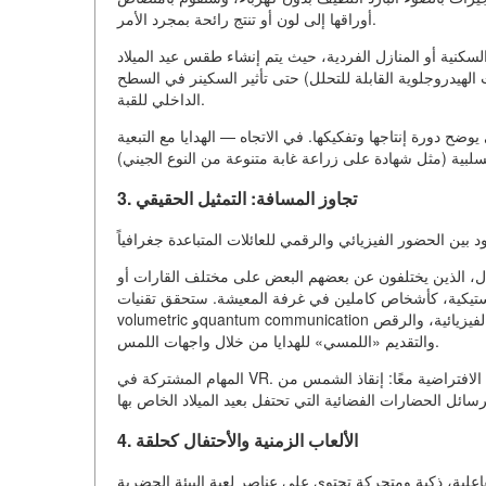
أوراقها إلى لون أو تنتج رائحة بمجرد الأمر.
لسكنية أو المنازل الفردية، حيث يتم إنشاء طقس عيد الميلاد
الهيدروجلوية القابلة للتحلل) حتى تأثير السكينر في السطح
الداخلي للقبة.
ضح دورة إنتاجها وتفكيكها. في الاتجاه — الهدايا مع التبعية
لسلبية (مثل شهادة على زراعة غابة متنوعة من النوع الجيني)
3. تجاوز المسافة: التمثيل الحقيقي
ال، الذين يختلفون عن بعضهم البعض على مختلف القارات أو
ية، كأشخاص كاملين في غرفة المعيشة. ستحقق تقنيات capture
volumetric وquantum communication تأخيرًا ضئيلاً جدًا، مما يسمح بالتغطية المشتركة على الطاولة الافتراضية / الفيزيائية، والرقص
والتقديم «اللمسي» للهدايا من خلال واجهات اللمس.
المهام المشتركة في VR. ستشارك العائلات ليس فقط في المكالمات، بل في مغامرة عيد الميلاد الافتراضية معًا: إنقاذ الشمس من
4. الألعاب الزمنية والأحتفال كحلقة