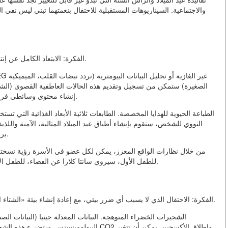
والاجتماعية. السيناريوهات المستقبلية للاحتفال بنعمتهما تبني ليس نفي
الفكرة: الابتعاد الكامل عن إنتاج الهدايا الجماعية في صالح تجارب فريدة مخصصة للشخص.
الصغيرة) ستمكن من تسجيل وتقديم هذه الحالات العاطفية القصوى (الشع
إنشاء محتوى وسائطي فريد (فيلم، مقطوعة موسيقية) مخصص للنوع العصبي الشخص.
الطباعة الحيوية للهدايا المخصصة. الطابعات ثلاثية الأبعاد الغذائية التي 
النووي للشخص، ستقوم بإنشاء أطباق عيد الميلاد المثالية، الآمنة واللذ
بروتينية قريبة أو الشوكولاتة في شكل شعيرات الدماغية للناقد.
للطفل الأول، سيروي سانتا كلارا عن الفضاء، للطفل الآخر عن أعماق البحر، بينما سيكونوا في نفس الغرفة المادية.
الفكرة: الاحتفال الذي لا يسبب أي ضرر بيئي، مع إعادة إنشاء بيئة «الشتاء المثالي» بشكل اصطناعي بغض النظر عن الظروف الخارجية.
الشجيرات الخضراء المتوهجة. النباتات المعدلة جينيا (النباتات ال
البيولومينسنس. ستضيء هذه الشجيرات بالضوء ال