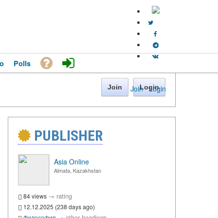
o
Polls
Join
Login
Join
·
Login
PUBLISHER
Asia Online
Almata, Kazakhstan
→
rating
84 views
12.12.2025 (238 days ago)
→
other headings
Философия