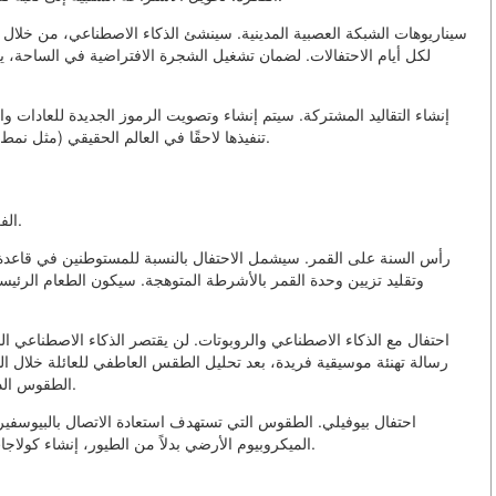
سيناريوهات الشبكة العصبية المدينية. سينشئ الذكاء الاصطناعي، من خلال 
لكل أيام الاحتفالات. لضمان تشغيل الشجرة الافتراضية في الساحة، يجب 
إنشاء التقاليد المشتركة. سيتم إنشاء وتصويت الرموز الجديدة للعادات و
تنفيذها لاحقًا في العالم الحقيقي (مثل نمط جديد للشرائط، مقطوعة الأغنية، كائن افتراضي رمز السنة).
الفكرة: توسيع مفهوم الاحتفال إلى بيئات جديدة ومشاركين جدد.
رأس السنة على القمر. سيشمل الاحتفال بالنسبة للمستوطنين في قاعدة
وتقليد تزيين وحدة القمر بالأشرطة المتوهجة. سيكون الطعام الرئيسي أ
احتفال مع الذكاء الاصطناعي والروبوتات. لن يقتصر الذكاء الاصطناعي ا
رسالة تهنئة موسيقية فريدة، بعد تحليل الطقس العاطفي للعائلة خلال 
الطقوس الدينية الافتراضية (مثل «شحن» من الطعام الديكوري الخاص).
احتفال بيوفيلي. الطقوس التي تستهدف استعادة الاتصال بالبيوسفير 
الميكروبيوم الأرضي بدلاً من الطيور، إنشاء كولاجات صوتية من أصوات الأنواع المنقرضة كـ «كولاد» عيد الميلاد.