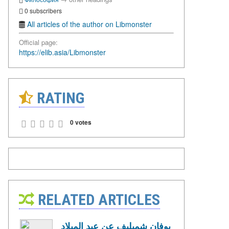
0 subscribers
All articles of the author on Libmonster
Official page:
https://elib.asia/Libmonster
RATING
0 votes
RELATED ARTICLES
يوفان شميليف عن عيد الميلاد