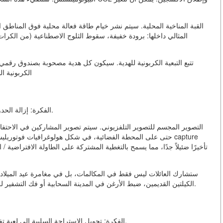
القبة المناخية المحلية. سيتم نشر خيام طاقة فعالة محلية فوق المناطق ا
المثالي داخلها: برودة خفيفة، سقوط الثلوج الاصطناعية (من الكرات 
تتبع التبعية الكربونية للهدية. سيكون كل هدية مصحوبة بصندوق رقمي يو
الكربونية ا
الفكرة: إزالة الحدود بين الحضور الفيزيائي والرقمي للعائلات المتباعدة جغرافياً.
التصوير المجسم للتصوير التلفزيوني. سيتم تصوير المشاركين في الاحتف
حتى على المحطة الفضائية، في شكل هولوغرافيات فوتوريليستيك
الكيلتين القديمين، ضبط الأرغن في المدينة السحابية أو فك التشفير لرسائل الحضارات الفضائية التي تحتفل بعيد الميلاد الخاص بها.
الفكرة: تحويل الاستراحة السلبية إلى لعبة تفاعلية، ذكية ومتحركة تحتوي على عناصر لعبة البيئة الحضرية.