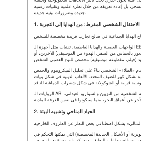
 السحر، بل إعادة تعريفه من خلال نظرة علمية وتقنيات رقمية
جديدة وضرورات بيئية جديدة.
1. الاحتفال الشخصي المفرط: من الهدايا إلى التجربة
الواجهات العصبية والهدايا العاطفية. تقنيات مثل أجهزة الـ EEG غير الغازية أو تحليل البيانات البيومترية (تردد نبضات القلب، الميميكية
ور بالحماس من السفر، الهدوء من الموسيقى) للآخرين، أو
تستخدم «الطلاء» الشخصي بناءً على تحليل الميكروبيوم والحمض
يذة بشكل كبير للضيف المحدد. الألعاب الدينية في شكل بنيات
الروايات الـ AR. من خلال نظارات الواقع المعزز، يمكن لكل عضو في الأسرة رؤية نسخته الشخصية من التزيين والسيناريو العيداني.
2. الحياد المناخي وتشبيه البيئة
صنوبرية أو الأشكال الجديدة المخصصة) التي يمكنها التحكم في
بارد اللطيف بدون كهرباء، وستقوم بامتصاص CO2 وإطلاق الأكسجين. يمكن أن تتغير