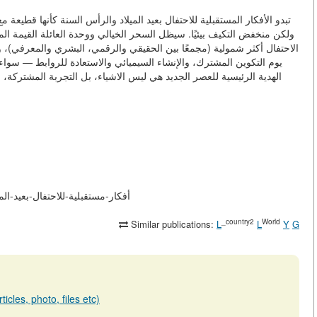
تبدو الأفكار المستقبلية للاحتفال بعيد الميلاد والرأس السنة كأنها قطيعة 
ولكن منخفض التكيف بيئيًا. سيظل السحر الخيالي ووحدة العائلة القيمة ا
الاحتفال أكثر شمولية (مجمعًا بين الحقيقي والرقمي، البشري والمعرفي)، و
يوم التكوين المشترك، والإنشاء السيميائي والاستعادة للروابط — سواء ب
الهدية الرئيسية للعصر الجديد هي ليس الاشياء، بل التجربة المشتركة، ا
https://elib.asia/m/articles/view/أفكار-مستقبلية-للاح
_country2
World
Similar publications:
L
L
Y
G
icles, photo, files etc)