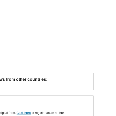
ws from other countries:
digital form.
Click here
to register as an author.