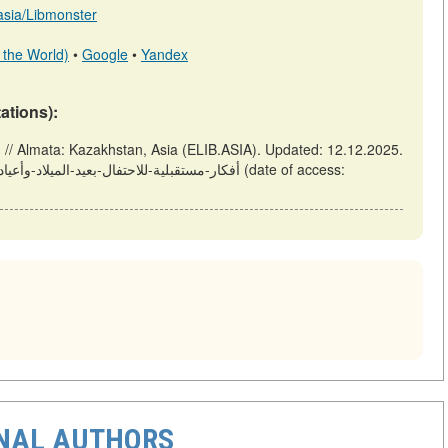
.asia/Libmonster
 the World)
•
Google
•
Yandex
tations):
أ
ONAL AUTHORS