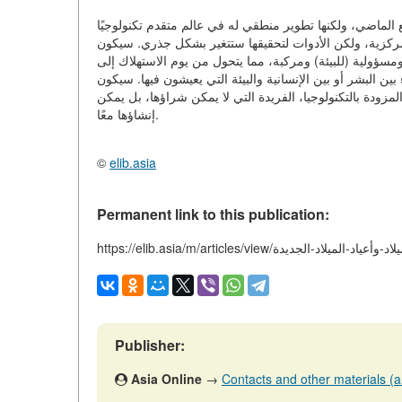
مع الماضي، ولكنها تطوير منطقي له في عالم متقدم تكنولوجيًا
لمركزية، ولكن الأدوات لتحقيقها ستتغير بشكل جذري. سيكون
مسؤولية (للبيئة) ومركبة، مما يتحول من يوم الاستهلاك إلى
ين البشر أو بين الإنسانية والبيئة التي يعيشون فيها. سيكون
لمزودة بالتكنولوجيا، الفريدة التي لا يمكن شراؤها، بل يمكن
إنشاؤها معًا.
©
elib.asia
Permanent link to this publication:
تفال-بعيد-الميلاد-وأعياد-الميلاد-الجديدة
Publisher:
Asia Online
→
Contacts and other materials (art