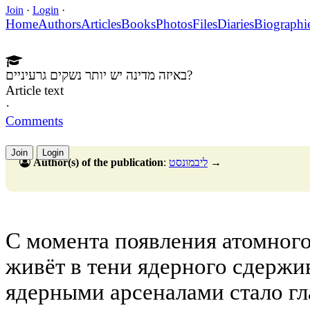
Join
·
Login
·
Home
Authors
Articles
Books
Photos
Files
Diaries
Biographi
באיזה מדינה יש יותר נשקים גרעיניים?
Article text
·
Comments
Join
Login
Author(s) of the publication
:
ליבמונסט
→
С момента появления атомног
живёт в тени ядерного сдержи
ядерными арсеналами стало г