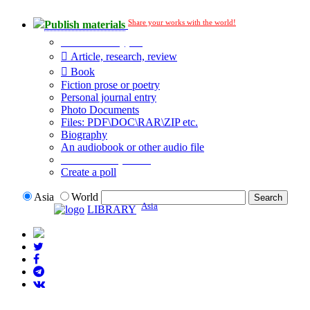
Share your works with the world!
Publish materials
Publication type?
Article, research, review
Book
Fiction prose or poetry
Personal journal entry
Photo Documents
Files: PDF\DOC\RAR\ZIP etc.
Biography
An audiobook or other audio file
Additional options:
Create a poll
Asia
World
Asia
LIBRARY