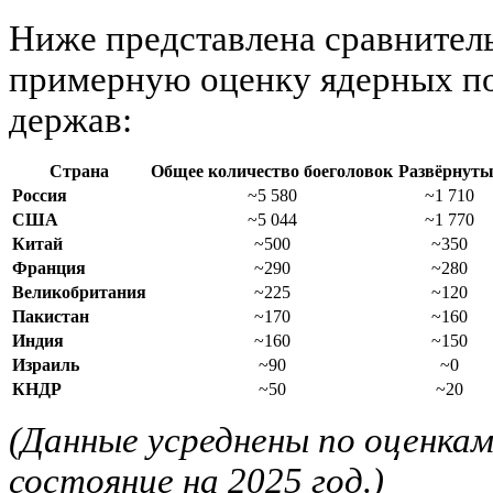
Ниже представлена сравнител
примерную оценку ядерных п
держав:
Страна
Общее количество боеголовок
Развёрнуты
Россия
~5 580
~1 710
США
~5 044
~1 770
Китай
~500
~350
Франция
~290
~280
Великобритания
~225
~120
Пакистан
~170
~160
Индия
~160
~150
Израиль
~90
~0
КНДР
~50
~20
(Данные усреднены по оценка
состояние на 2025 год.)