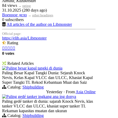
Almata, Kazakhstan
84 views
→
rating
31.10.2025 (280 days ago)
Военное дело
→
other headings
0 subscribers
All articles of the author on Libmonster
Official page:
https://elib.asia/Libmonster
Rating





0 votes
Related Articles
Paling besar kapal tangki di dunia
Paling Besar Kapal Tangki Dunia: Sejarah Knock
Nevis, Kelas Kapal VLCC dan ULCC, Khasiat Kapal
Super Tangki TI. Rekod Kebantuan Muat dan Saiz
Catalog:
Shipbuilding
Yesterday
·
From
Asia Online
Paling gedé tanker ingkang ana ing donya
Paling gedé tanker di dunia: sajarah Knock Nevis, klas
tanker VLCC dan ULCC, khasiat super tanker TI.
Rekaman kapasitas muatan dan ukuran
Catalog:
Shipbuilding