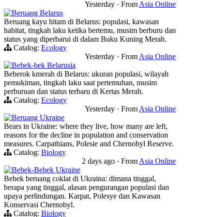
Yesterday
·
From
Asia Online
Beruang Belarus
Beruang kayu hitam di Belarus: populasi, kawasan
habitat, tingkah laku ketika bertemu, musim berburu dan
status yang diperbarui di dalam Buku Kuning Merah.
Catalog:
Ecology
Yesterday
·
From
Asia Online
Bebek-bek Belarusia
Beberok kmerah di Belarus: ukuran populasi, wilayah
pemukiman, tingkah laku saat pertemuhan, musim
perburuan dan status terbaru di Kertas Merah.
Catalog:
Ecology
Yesterday
·
From
Asia Online
Beruang Ukraine
Bears in Ukraine: where they live, how many are left,
reasons for the decline in population and conservation
measures. Carpathians, Polesie and Chernobyl Reserve.
Catalog:
Biology
2 days ago
·
From
Asia Online
Bebek-Bebek Ukraine
Bebek beruang coklat di Ukraina: dimana tinggal,
berapa yang tinggal, alasan pengurangan populasi dan
upaya perlindungan. Karpat, Polesye dan Kawasan
Konservasi Chernobyl.
Catalog:
Biology