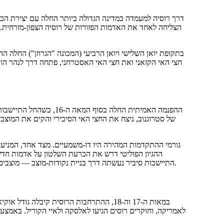
הצליחה לאחד את האדמות הפזורות של רוסיה הצפון-מזרחית. ת
בתקופת יואן השלישי ויואן הרביעי (המכונה "הגרוזן") החלה 
חצי האי הקזאני ואת חצי האי האסטרחני, פתחה דרך לנהר הוו
ההפנמה האמיתית החלה בסו
של סטרוגנוב, ניצח את החצי האי הסיבירי והקים את המוצב
גורמי ההתקדמות המהירה היו דו-משמעיים. מצד אחד, המניע,
ההגיון הפוליטי דרש את הכרעת השלטון על אדמות חדש.
התיישבות סיביר נעשתה דרך בניית נקודות-מוצב — מוצבים מוגנים, שבסופו של דבר הפכו לערים, כמו טובולסק, אירקוטסק ויאקוטסק.
במאות ה-17 וה-18, ההתרחבות הרוסית קיבלה גו