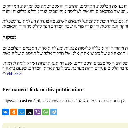
 קובע את הכלכלה, האקלים, התרבות והאסטרטגיה של המדינה. המרחקים
לא גם בגלל היכולת להסתגל לתנאים קשים. מהטונדרה השלגית עד לשפלות
מסקנה
 וייחודית. היא כללה פלישות צבאיות ומשלחות סחר, הסכמים דיפלומטיים
ל חיבור של מצבים היסטוריים, אפשרויות גאוגרפיות ואידאולוגיה לאומית
חבר חלקים ענקיים תחת מערכת ציביליזציה אחת. המרחב, שפעם נראה ר
©
elib.asia
Permanent link to this publication:
https://elib.asia/m/articles/view/איך-רוסיה-הפכה-למדינה-הגדולה-בעולם