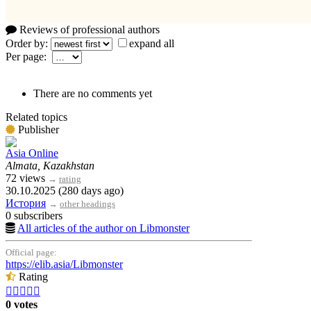
Reviews of professional authors
Order by:
expand all
Per page:
There are no comments yet
Related topics
Publisher
Asia Online
Almata, Kazakhstan
72 views
→
rating
30.10.2025 (280 days ago)
История
→
other headings
0 subscribers
All articles of the author on Libmonster
Official page:
https://elib.asia/Libmonster
Rating





0 votes