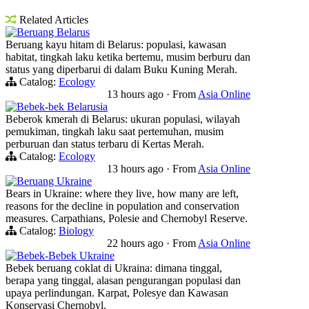
Related Articles
Beruang Belarus
Beruang kayu hitam di Belarus: populasi, kawasan
habitat, tingkah laku ketika bertemu, musim berburu dan
status yang diperbarui di dalam Buku Kuning Merah.
Catalog:
Ecology
13 hours ago
·
From
Asia Online
Bebek-bek Belarusia
Beberok kmerah di Belarus: ukuran populasi, wilayah
pemukiman, tingkah laku saat pertemuhan, musim
perburuan dan status terbaru di Kertas Merah.
Catalog:
Ecology
13 hours ago
·
From
Asia Online
Beruang Ukraine
Bears in Ukraine: where they live, how many are left,
reasons for the decline in population and conservation
measures. Carpathians, Polesie and Chernobyl Reserve.
Catalog:
Biology
22 hours ago
·
From
Asia Online
Bebek-Bebek Ukraine
Bebek beruang coklat di Ukraina: dimana tinggal,
berapa yang tinggal, alasan pengurangan populasi dan
upaya perlindungan. Karpat, Polesye dan Kawasan
Konservasi Chernobyl.