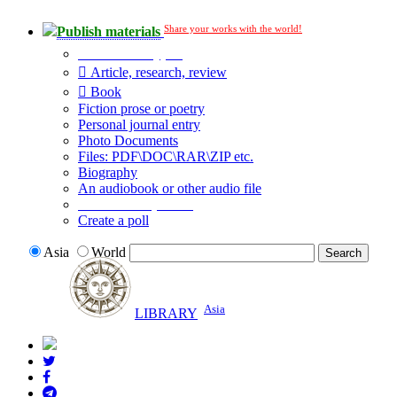
Share your works with the world!
Publish materials
Publication type?
Article, research, review
Book
Fiction prose or poetry
Personal journal entry
Photo Documents
Files: PDF\DOC\RAR\ZIP etc.
Biography
An audiobook or other audio file
Additional options:
Create a poll
Asia
World
Asia
LIBRARY