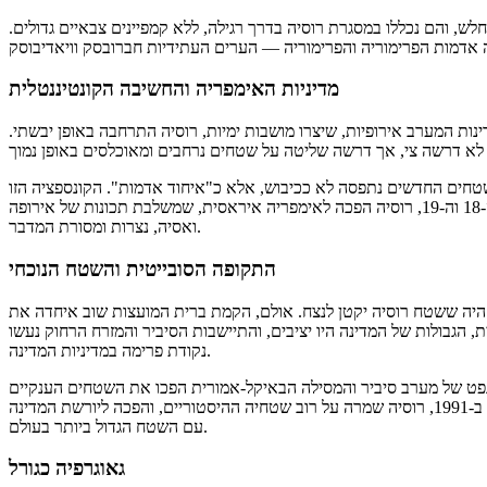
לש, והם נכללו במסגרת רוסיה בדרך רגילה, ללא קמפיינים צבאיים גדולים
מדיניות האימפריה והחשיבה הקונטיננטלית
דינות המערב אירופיות, שיצרו מושבות ימיות, רוסיה התרחבה באופן יבשתי
טחים החדשים נתפסה לא ככיבוש, אלא כ"איחוד אדמות". הקונספציה הזו
הצדיקה את ההתרחבות במובן התרבותי והדתי. במאות ה-18 וה-19, רוסיה הפכה לאימפריה איראסית, שמשלבת תכונות של אירופה
ואסיה, נצרות ומסורת המדבר.
התקופה הסובייטית והשטח הנוכחי
הרוסית, נראה היה ששטח רוסיה יקטן לנצח. אולם, הקמת ברית המועצות שוב איחדה את
הגבולות של המדינה היו יציבים, והתיישבות הסיביר והמזרח הרחוק נעשו
נקודת פרימה במדיניות המדינה.
נפט של מערב סיביר והמסילה הבאיקל-אמורית הפכו את השטחים הענקיים
הללו מלהקפיה למרכז אסטרטגי. בתום פירוק ברית המועצות ב-1991, רוסיה שמרה על רוב שטחיה ההיסטוריים, והפכה ליורשת המדינה
עם השטח הגדול ביותר בעולם.
גאוגרפיה כגורל