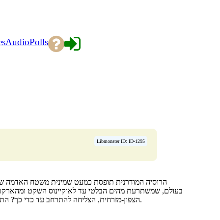
es
Audio
Polls
Libmonster ID: ID-1295
בעולם, שמשתרעת מהים הבלטי עד לאוקיינוס השקט ומהארקטיק
הצפון-מזרחית, הצליחה להתרחב עד כדי כך? התשובה נמצאת בצלקוב של ההיסטוריה, האקלים, הפוליטיקה והגיאו-פוליטית.