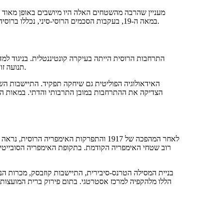
מעניין שהרבה מהשטחים האלה היו מיושבים באופן מאוד ח.
במאה ה-19, בעקבות הסכמים הרוסי-סיני, נכללו ברוסיה אדמות הפרימוריה והפרימוריה — הערים העתידיות חברובסק וויאדיבוסק.
התרחבות הרוסית הייתה בעיקרה קונטיננטלית. בניגוד למ.
תנועה זו לא דרשה צי, אך דרשה שליטה על שטחים נרחבים ומאוכלסים באופן נמוך.
האידאולוגיה הפוליטית גם שיחקה תפקיד. התיישבות הש
לאחר המהפכה של 1917 והתפרקות האימפריה 
רוב שטחי האימפריה הקודמת. בתקופת האימפריה הסובייטית, 
בניית המסילה הטרנס-סיבירית, התיישבות קוזבסק, מכרות ה