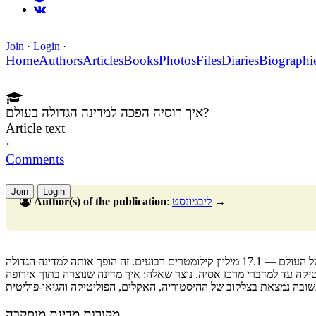
Join
·
Login
·
Home
Authors
Articles
Books
Photos
Files
Diaries
Biographi
איך רוסיה הפכה למדינה הגדולה בעולם?
Article text
·
Comments
Join
Login
Author(s) of the publication
:
ליבמונסט
→
הרוסיה המודרנית תופסת כמעט שמינית משטח האדמה של העולם — 17.1 מיליון קילומטרים רבועים. זה הופך אותה למדינה הגדולה
ה עד למדברי מרכז אסיה. נוצר שאלה: איך מדינה שנוצרה בתוך אירופה
מקורות מדינת מוסקבה