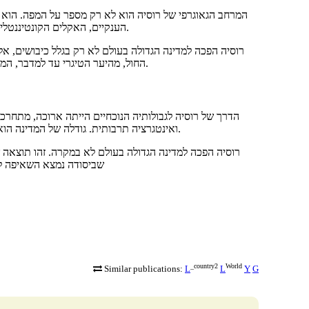
המרחב הגאוגרפי של רוסיה הוא לא רק מספר על המפה. הוא
הענקיים, האקלים הקונטיננטלי, העושר במשאבים והגישה לשלושה אוקיינוסים יצרו מודל ציביליזציה ייחודי.
רוסיה הפכה למדינה הגדולה בעולם לא רק בגלל כיבושים, א
החול, מהיער הטיגרי עד למדבר, המוזיקה הגאוגרפית הזו יצרה מדינה שבה המרחב הפך לחלק מהזהות הלאומית.
הדרך של רוסיה לגבולותיה הנוכחיים הייתה ארוכה, מתחרכת
ואינטגרציה תרבותית. גודלה של המדינה הוא תוצאה לא של כיבוש אחד, אלא של תהליך אלפי של תיישבות של היבשת.
רוסיה הפכה למדינה הגדולה בעולם לא במקרה. זהו תוצאה ש,
שביסודה נמצא השאיפה ל
_country2
World
Similar publications:
L
L
Y
G