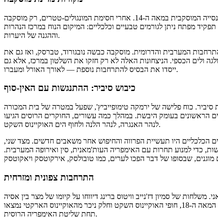
דרך רוסיה למעמדה כמדינה הגדולה ביותר החלה עם יצירת הכנסייה המוסקבית במאה ה-14. אחרי חסימת המונגולים-טטרים, רק מוסקבה
פקיד מפתח ניתן לגורמים טבעיים וכלכליים: המיקום הנוח במרכז הנהרות
וההגנה של היערות.
ההתרחבות המערבית והדרומית. מוסקבה כבשה נובגורוד, טברסק, ואז גם את
לגה ולים הכספי. הניצחונות האלה לא רק חזקו את השלטון במרכז, אלא גם
ייסדו את הבסיס להתרחבות נוספת — לאורך האורל ומעברו.
כיבוש סיביר: ההתנגשות עם האין-סוף
ף המאה ה-16, כשהחל התיישבות סיביר. כוח פלישה של ירמקה טימופייביץ', שפעל במטרה של בית המכורה
ים הראשונים בעומק היבשת. במהלך כמה עשורים, החוקרים הרוסים הגיעו
לנהר האנגרה, לנהר הלנה ולחוף הים האוקיינוס השקט.
ים הכלכליים היו תעשיית הפרווה והחיפוש אחר משאבים חדשים. מצד שני
ות, כדי למנוע תחרות עם האימפריה העות'מאנית, סין ואירופה המערבית
התרחבות צפונית ומזרחית
דל אוקיאני. משלחות של סמיון דז'נייב וויטוס ברינג דיווחו על קיומו של מצר בין אסיה
לאמריקה, וחוקרים רוסים הגיעו לאלסקה ולאיי הקוריל. באמצע המאה ה-18, חופי האוקיינוס השקט וחלק ניכר מהאוקיינוס הארקטי נמצאו
תחת שליטת האימפריה הרוסית.