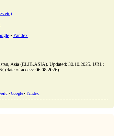
es etc)
r
ogle
•
Yandex
https://elib.asia/m/articles/view/איך-רוסיה-הפכה-למדינה-הגדולה-בעולם (date of access: 06.08.2026).
World
•
Google
•
Yandex