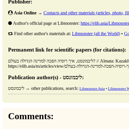
Publisher:
Asia Online
→
Contacts and other materials (articles, photo, fil
Author's official page at Libmonster:
https://elib.asia/Libmonste
Find other author's materials at:
Libmonster (all the World)
•
Go
Permanent link for scientific papers (for citations):
ליבמונסט, איך רוסיה הפכה למדינה הגדולה בעולם? // Almata: Kazakhstan, Asia (ELIB.ASIA). Updated: 30.10.2025. URL:
Publication author(s) - ליבמונסט:
ליבמונסט → other publications, search:
Libmonster Asia
•
Libmonster 
Comments: