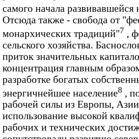
самого начала развивавшейся 
Отсюда также - свобода от "ф
7
монархических традиций"
, ф
сельского хозяйства. Басносло
приток значительных капитало
концентрация главным образом
разработке богатых собственн
8
энергичнейшее население
, п
рабочей силы из Европы, Ази
использование высокой квали
рабочих и технических дости
сопутствовали развитию севе