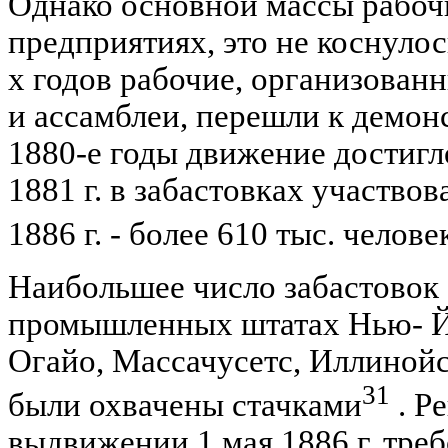
Однако основной массы рабочи
предприятиях, это не коснулос
х годов рабочие, организован
и ассамблеи, перешли к демон
1880-е годы движение достигл
1881 г. в забастовках участвова
1886 г. - более 610 тыс. челове
Наибольшее число забастовок
промышленных штатах Нью- Й
Огайо, Массачусетс, Иллинойс
31
были охвачены стачками
. Р
выдвижении 1 мая 1886 г. тре