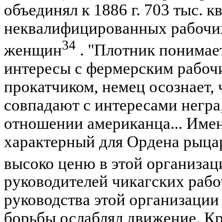
объединял к 1886 г. 703 тыс.
неквалифицированных рабочих 
34
женщин
. "Плотник понимает
интересы с фермерским рабочи
прокатчиком, немец осознает, 
совпадают с интересами негра,
отношении американца... Име
характерный для Ордена рыцар
высоко ценю в этой организац
руководителей чикагских рабо
руководства этой организации 
борьбы ослаблял движение. Кр