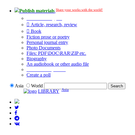
Share your works with the world!
Publish materials
Publication type?
Article, research, review
Book
Fiction prose or poetry
Personal journal entry
Photo Documents
Files: PDF\DOC\RAR\ZIP etc.
Biography
An audiobook or other audio file
Additional options:
Create a poll
Asia
World
Asia
LIBRARY