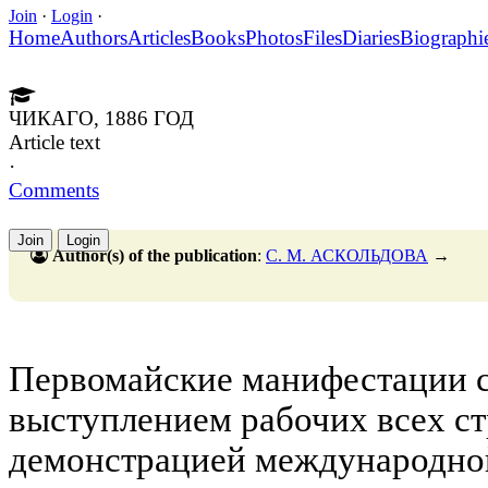
Join
·
Login
·
Home
Authors
Articles
Books
Photos
Files
Diaries
Biographi
ЧИКАГО, 1886 ГОД
Article text
·
Comments
Join
Login
Author(s) of the publication
:
С. М. АСКОЛЬДОВА
→
Первомайские манифестации 
выступлением рабочих всех ст
демонстрацией международной