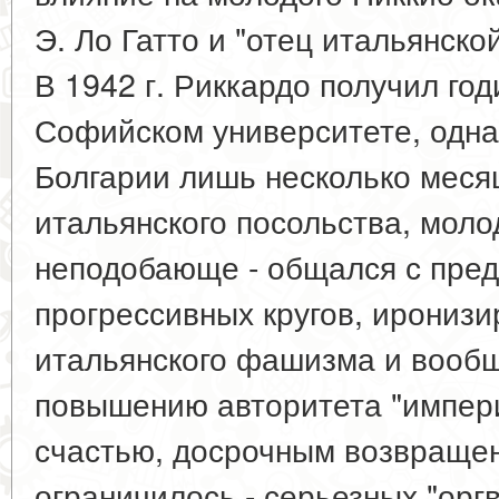
Э. Ло Гатто и "отец итальянско
В 1942 г. Риккардо получил го
Софийском университете, одна
Болгарии лишь несколько меся
итальянского посольства, моло
неподобающе - общался с пре
прогрессивных кругов, иронизи
итальянского фашизма и вообщ
повышению авторитета "импери
счастью, досрочным возвраще
ограничилось - серьезных "орг