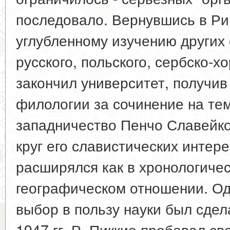
последовало. Вернувшись в Ри
углубленному изучению других 
русского, польского, сербско-хо
закончил университет, получив
филологии за сочинение на те
западничество Пенчо Славейко
круг его славистических интер
расширялся как в хронологичес
географическом отношении. Од
выбор в пользу науки был сдела
1947 гг. Р. Пиккио пробовал с