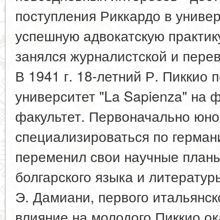
поступления Риккардо в универ
успешную адвокатскую практику
занялся журналистской и пере
В 1941 г. 18-летний Р. Пиккио 
университет "La Sapienza" на
факультет. Первоначально юн
специализироваться по германи
переменил свои научные планы
болгарского языка и литератур
Э. Дамиани, первого итальянск
влияние на молодого Пиккио о