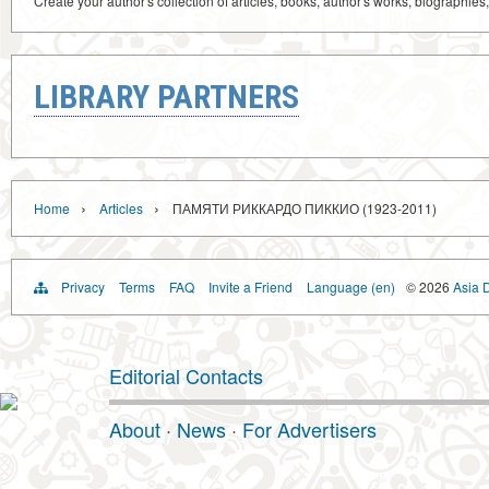
Create your author's collection of articles, books, author's works, biographies
LIBRARY PARTNERS
›
›
Home
Articles
ПАМЯТИ РИККАРДО ПИККИО (1923-2011)
Privacy
Terms
FAQ
Invite a Friend
Language (en)
© 2026
Asia D
Editorial Contacts
About
·
News
·
For Advertisers