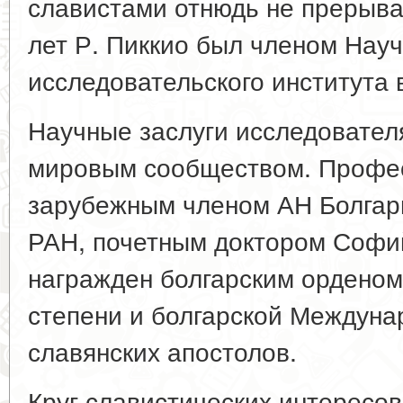
славистами отнюдь не прерывал
лет Р. Пиккио был членом Науч
исследовательского института 
Научные заслуги исследовател
мировым сообществом. Профес
зарубежным членом АН Болгар
РАН, почетным доктором Софий
награжден болгарским орденом
степени и болгарской Междун
славянских апостолов.
Круг славистических интересов