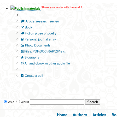
Share your works with the world!
Publish materials
Publication type?
Article, research, review
Book
Fiction prose or poetry
Personal journal entry
Photo Documents
Files: PDF\DOC\RAR\ZIP etc.
Biography
An audiobook or other audio file
Additional options:
Create a poll
Asia
World
Home
Authors
Articles
Bo