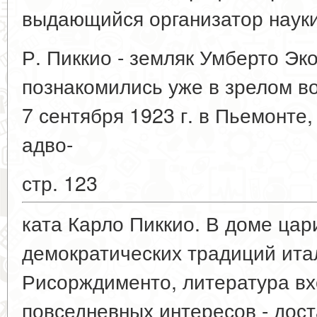
выдающийся организатор науки 
Р. Пиккио - земляк Умберто Эко
познакомились уже в зрелом во
7 сентября 1923 г. в Пьемонте,
адво-
стр. 123
ката Карло Пиккио. В доме ца
демократических традиций ита
Рисорждименто, литература вх
повседневных интересов - доста