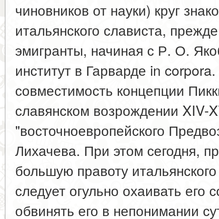
чиновников от науки) круг знак
итальянского слависта, прежде
эмигранты, начиная с Р. О. Яко
институт в Гарварде in corpora.
совместимость концепции Пикк
славянском возрождении XIV-X
"восточноевропейского Предво
Лихачева. При этом сегодня, п
большую правоту итальянского
следует огульно охаивать его с
обвинять его в непонимании су