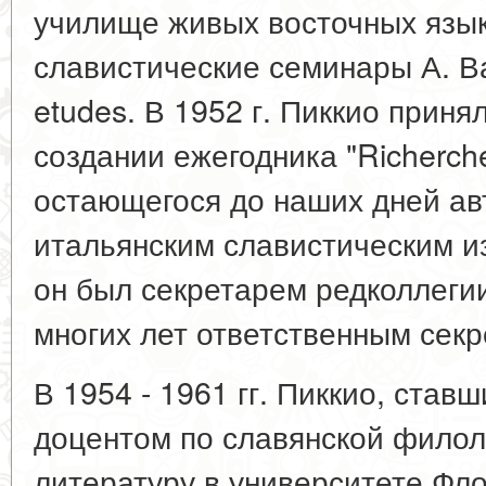
училище живых восточных язы
славистические семинары А. Ва
etudes. В 1952 г. Пиккио приня
создании ежегодника "Richerche 
остающегося до наших дней а
итальянским славистическим и
он был секретарем редколлегии
многих лет ответственным секр
В 1954 - 1961 гг. Пиккио, ставш
доцентом по славянской филол
литературу в университете Фл