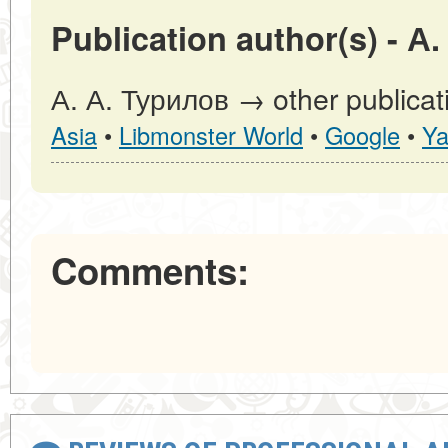
Publication author(s) - А
А. А. Турилов → other publicat
Asia
•
Libmonster World
•
Google
•
Ya
Comments: