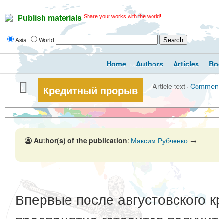
Share your works with the world!
Publish materials
Asia
World
Home
Authors
Articles
Bo
Article text
·
Commen
Кредитный прорыв
Author(s) of the publication
:
Максим Рубченко
→
Впервые после августовского к
предприятие готовится получи