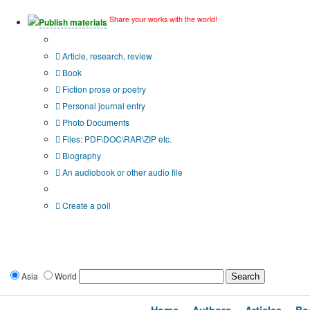
Share your works with the world!
Publish materials
Publication type?
Article, research, review
Book
Fiction prose or poetry
Personal journal entry
Photo Documents
Files: PDF\DOC\RAR\ZIP etc.
Biography
An audiobook or other audio file
Additional options:
Create a poll
Asia
World