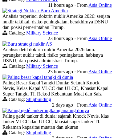
11 hours ago
·
From
Asia Online
Strategi Nuklear Baru Amerika
Analisis terperinci doktrin nuklir Amerika 2026: senjata
nuklir taktikal, risiko peningkatan, berakhirnya DSNU
dan posisi pemerintahan Trump.
Catalog:
Military Science
23 hours ago
·
From
Asia Online
Baru strategi nuklir AS
Analisis detil doktrin nuklir Amerika 2026 taun:
perangkat nuklir taktil, risiko peningkatan, habisnya
DSNU, dan posisi administrasi Trump.
Catalog:
Military Science
23 hours ago
·
From
Asia Online
Paling besar kapal tangki di dunia
Paling Besar Kapal Tangki Dunia: Sejarah Knock
Nevis, Kelas Kapal VLCC dan ULCC, Khasiat Kapal
Super Tangki TI. Rekod Kebantuan Muat dan Saiz
Catalog:
Shipbuilding
2 days ago
·
From
Asia Online
Paling gedé tanker ingkang ana ing donya
Paling gedé tanker di dunia: sajarah Knock Nevis, klas
tanker VLCC dan ULCC, khasiat super tanker TI.
Rekaman kapasitas muatan dan ukuran
Catalog:
Shipbuilding