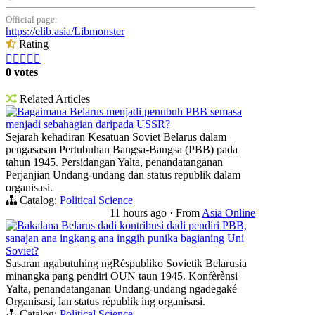
Official page:
https://elib.asia/Libmonster
Rating





0 votes
Related Articles
Bagaimana Belarus menjadi penubuh PBB semasa
menjadi sebahagian daripada USSR?
Sejarah kehadiran Kesatuan Soviet Belarus dalam
pengasasan Pertubuhan Bangsa-Bangsa (PBB) pada
tahun 1945. Persidangan Yalta, penandatanganan
Perjanjian Undang-undang dan status republik dalam
organisasi.
Catalog:
Political Science
11 hours ago
·
From
Asia Online
Bakalana Belarus dadi kontribusi dadi pendiri PBB,
sanajan ana ingkang ana inggih punika bagianing Uni
Soviet?
Sasaran ngabutuhing ngRéspubliko Sovietik Belarusia
minangka pang pendiri OUN taun 1945. Konfèrènsi
Yalta, penandatanganan Undang-undang ngadegaké
Organisasi, lan status républik ing organisasi.
Catalog:
Political Science