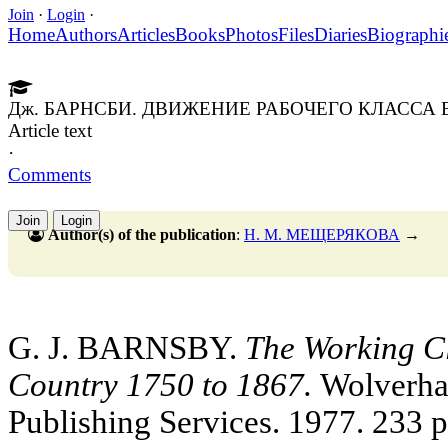
Join
·
Login
·
Home
Authors
Articles
Books
Photos
Files
Diaries
Biographi
Дж. БАРНСБИ. ДВИЖЕНИЕ РАБОЧЕГО КЛАССА В 
Article text
·
Comments
Join
Login
Author(s) of the publication
:
Н. М. МЕЩЕРЯКОВА
→
G. J. BARNSBY.
The Working C
Country 1750 to 1867.
Wolverham
Publishing Services. 1977. 233 p