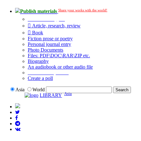
Share your works with the world!
Publish materials
Publication type?
Article, research, review
Book
Fiction prose or poetry
Personal journal entry
Photo Documents
Files: PDF\DOC\RAR\ZIP etc.
Biography
An audiobook or other audio file
Additional options:
Create a poll
Asia
World
Asia
LIBRARY