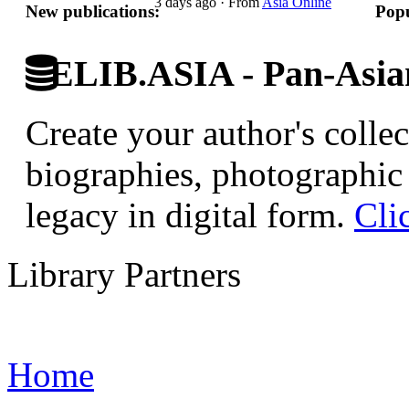
3 days ago
·
From
Asia Online
New publications:
Popu
ELIB.ASIA - Pan-Asian
Create your author's collec
biographies, photographic 
legacy in digital form.
Cli
Library Partners
Home