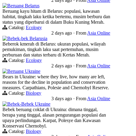
2 days ago
·
From
Asia Online
Beruang Belarus
Beruang kayu hitam di Belarus: populasi, kawasan
habitat, tingkah laku ketika bertemu, musim berburu dan
status yang diperbarui di dalam Buku Kuning Merah.
Catalog:
Ecology
2 days ago
·
From
Asia Online
Bebek-bek Belarusia
Beberok kmerah di Belarus: ukuran populasi, wilayah
pemukiman, tingkah laku saat pertemuhan, musim
perburuan dan status terbaru di Kertas Merah.
Catalog:
Ecology
2 days ago
·
From
Asia Online
Beruang Ukraine
Bears in Ukraine: where they live, how many are left,
reasons for the decline in population and conservation
measures. Carpathians, Polesie and Chernobyl Reserve.
Catalog:
Biology
3 days ago
·
From
Asia Online
Bebek-Bebek Ukraine
Bebek beruang coklat di Ukraina: dimana tinggal,
berapa yang tinggal, alasan pengurangan populasi dan
upaya perlindungan. Karpat, Polesye dan Kawasan
Konservasi Chernobyl.
Catalog:
Biology