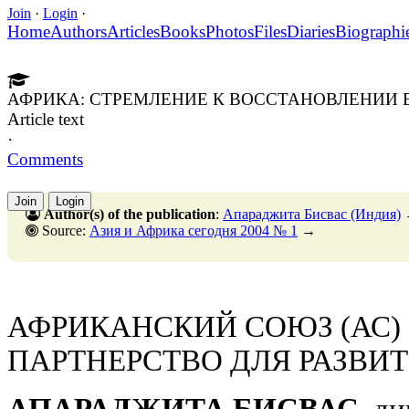
Join
·
Login
·
Home
Authors
Articles
Books
Photos
Files
Diaries
Biographi
АФРИКА: СТРЕМЛЕНИЕ К ВОССТАНОВЛЕНИИ В
Article text
·
Comments
Join
Login
Author(s) of the publication
:
Апараджита Бисвас (Индия)
Source:
Азия и Африка сегодня 2004 № 1
→
АФРИКАНСКИЙ СОЮЗ (АС) 
ПАРТНЕРСТВО ДЛЯ РАЗВИТ
АПАРАДЖИТА БИСВАС,
ди