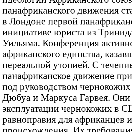
панафриканского движения ста
в Лондоне первой панафрикан
инициативе юриста из Тринид
Уильяма. Конференция активн
африканского единства, казав
нереальной утопией. С течени
панафриканское движение пр
под руководством чернокожих
Дюбуа и Маркуса Гарвея. Они
эксплуатации чернокожих в С
равноправия для африканцев и
происхождения. Их требовани