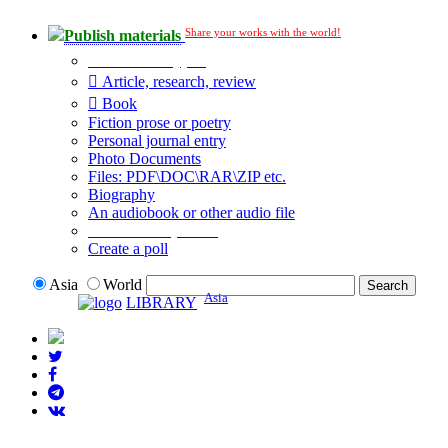
Share your works with the world!
Publish materials
Publication type?
Article, research, review
Book
Fiction prose or poetry
Personal journal entry
Photo Documents
Files: PDF\DOC\RAR\ZIP etc.
Biography
An audiobook or other audio file
Additional options:
Create a poll
Asia
World
Asia
LIBRARY