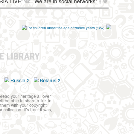
SIA LIVE:
We are in social networks:
E LIBRARY
a
Russia-2
Belarus-2
pread your heritage all over
ll be able to share a link to
t them with your copyright
ollection. It's free: it was,