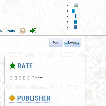
o
Polls
Join
Login
Join
·
Login
RATE
0 votes
PUBLISHER