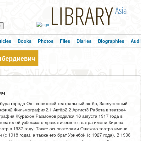
LIBRARY
Asia
ticles
Books
Photos
Files
Diaries
Biographies
Audi
нбердиевич
ич
ура города Ош, советский театральный актёр, Заслуженный
рафия2 Фильмография2.1 Актёр2.2 Артист3 Работа в театре4
рафия Журахон Рахмонов родился 18 августа 1917 года в
нователей узбекского драматического театра имени Кирова
театр в 1937 году. Также основателями Ошского театра имени
с 1918 года), а также его брат Уринбой (с 1927 года). В 1938