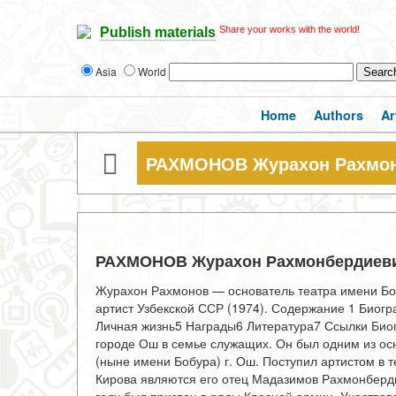
Share your works with the world!
Publish materials
Asia
World
Home
Authors
Ar
РАХМОНОВ Журахон Рахмо
РАХМОНОВ Журахон Рахмонбердиев
Журахон Рахмонов — основатель театра имени Боб
артист Узбекской ССР (1974). Содержание 1 Биог
Личная жизнь5 Награды6 Литература7 Ссылки Биог
городе Ош в семье служащих. Он был одним из ос
(ныне имени Бобура) г. Ош. Поступил артистом в 
Кирова являются его отец Мадазимов Рахмонберди (