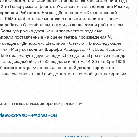
ал в Советско-финской войне, обороне блокадного Ленинграда,
 2-го Белорусского фронта. Участвовал в освобождении России,
Берлина и Рейхстага. Награждён орденом «Отечественной
ста 1943 года), а также многочисленными медалями. После
а работу в Ошский драмтеатр и до конца жизни работал там
о. Большую роль в достижении творческого подъёма
ыграли поставленные на сцене театра произведения Ч.
ухамедова «Дилором», Шекспира «Отелло». В последующие
ниях «Могучая волна» Шарафа Рашидова, «Любовь Яровая»,
иллера, «Слуга двух господ» К.Гольдони, «Гроза» Александр
перед свадьбой», «Любовь, джаз и чёрт». 14-25 октября 1958
екского театра участвовал во второй декаде киргизского
 года участвовал на I съезде театрального общества Киргизии.
 стране и показалась интересной редакторам.
son/view/ЖУРАХОН-РАХМОНОВ