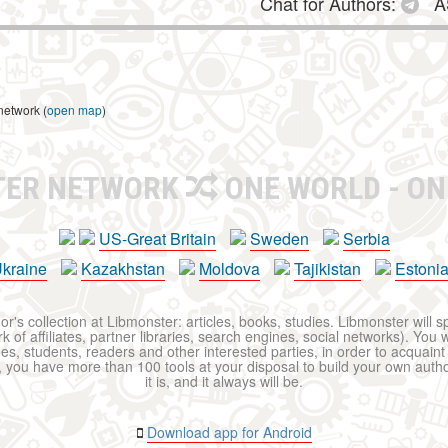
Chat for Authors:
A
network (
open map
)
TER NETWORK
ONE WORLD - ON
US-Great Britain
Sweden
Serbia
kraine
Kazakhstan
Moldova
Tajikistan
Estoni
r's collection at Libmonster: articles, books, studies. Libmonster will s
 of affiliates, partner libraries, search engines, social networks). You wi
ues, students, readers and other interested parties, in order to acquain
 you have more than 100 tools at your disposal to build your own author c
it is, and it always will be.
Download app for Android