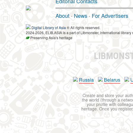
Editorial Contacts
About
·
News
·
For Advertisers
Digital Library of Asia
® All rights reserved.
2024-2026, ELIB.ASIA is a part of Libmonster, international library 
Preserving Asia's heritage
LIBMONS
Russia
Belarus
U
Create and store your autho
the world (through a network
your profile with colleag
heritage. Once you register,