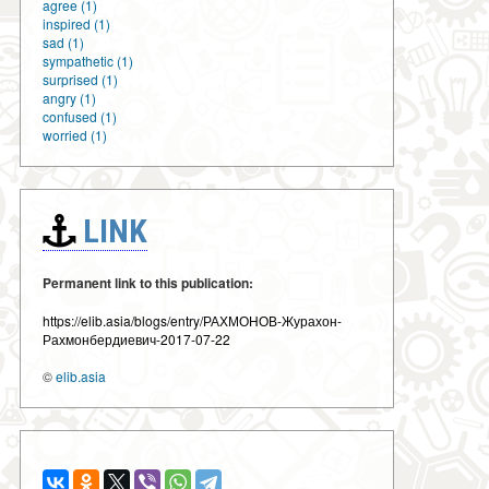
agree (1)
inspired (1)
sad (1)
sympathetic (1)
surprised (1)
angry (1)
confused (1)
worried (1)
LINK
Permanent link to this publication:
https://elib.asia/blogs/entry/РАХМОНОВ-Журахон-
Рахмонбердиевич-2017-07-22
©
elib.asia