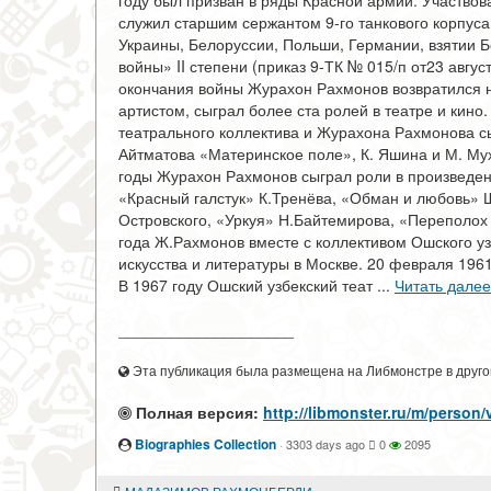
году был призван в ряды Красной армии. Участвов
служил старшим сержантом 9-го танкового корпуса
Украины, Белоруссии, Польши, Германии, взятии 
войны» II степени (приказ 9-ТК № 015/п от23 авгу
окончания войны Журахон Рахмонов возвратился н
артистом, сыграл более ста ролей в театре и кин
театрального коллектива и Журахона Рахмонова с
Айтматова «Материнское поле», К. Яшина и М. М
годы Журахон Рахмонов сыграл роли в произведе
«Красный галстук» К.Тренёва, «Обман и любовь» Ш
Островского, «Уркуя» Н.Байтемирова, «Переполох 
года Ж.Рахмонов вместе с коллективом Ошского узб
искусства и литературы в Москве. 20 февраля 1961
В 1967 году Ошский узбекский теат ...
Читать далее
____________________
Эта публикация была размещена на Либмонстре в другой
Полная версия:
http://libmonster.ru/m/per
Biographies Collection
·
3303 days ago
0
2095