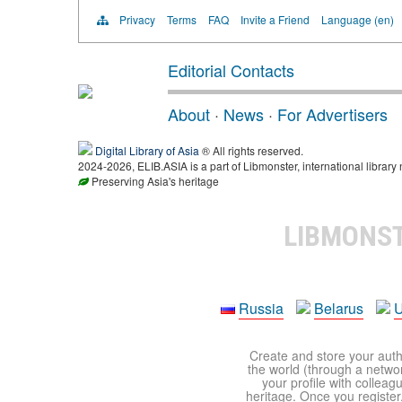
Privacy
Terms
FAQ
Invite a Friend
Language (en)
Editorial Contacts
About
·
News
·
For Advertisers
Digital Library of Asia
® All rights reserved.
2024-2026, ELIB.ASIA is a part of Libmonster, international library 
Preserving Asia's heritage
LIBMONS
Russia
Belarus
U
Create and store your autho
the world (through a network
your profile with colleag
heritage. Once you register,