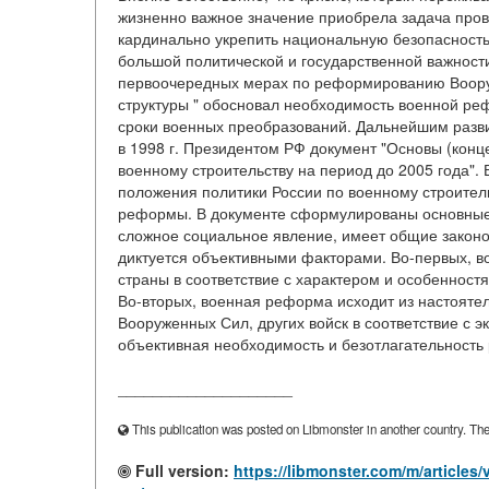
жизненно важное значение приобрела задача про
кардинально укрепить национальную безопасность 
большой политической и государственной важности
первоочередных мерах по реформированию Воору
структуры " обосновал необходимость военной ре
сроки военных преобразований. Дальнейшим разви
в 1998 г. Президентом РФ документ "Основы (кон
военному строительству на период до 2005 года"
положения политики России по военному строитель
реформы. В документе сформулированы основные 
сложное социальное явление, имеет общие законо
диктуется объективными факторами. Во-первых, 
страны в соответствие с характером и особенност
Во-вторых, военная реформа исходит из настоятел
Вооруженных Сил, других войск в соответствие с 
объективная необходимость и безотлагательность
____________________
This publication was posted on Libmonster in another country. The a
Full version:
https://libmonster.com/m/artic