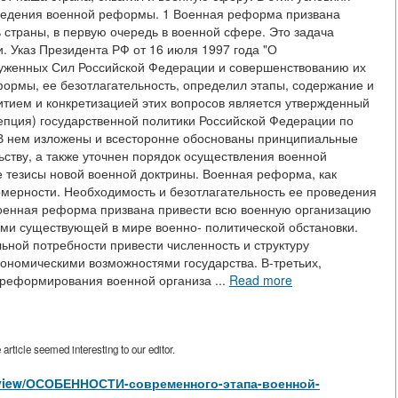
ведения военной реформы. 1 Военная реформа призвана
страны, в первую очередь в военной сфере. Это задача
. Указ Президента РФ от 16 июля 1997 года "О
женных Сил Российской Федерации и совершенствованию их
формы, ее безотлагательность, определил этапы, содержание и
тием и конкретизацией этих вопросов является утвержденный
цепция) государственной политики Российской Федерации по
. В нем изложены и всесторонне обоснованы принципиальные
ству, а также уточнен порядок осуществления военной
тезисы новой военной доктрины. Военная реформа, как
мерности. Необходимость и безотлагательность ее проведения
военная реформа призвана привести всю военную организацию
ями существующей в мире военно- политической обстановки.
ьной потребности привести численность и структуру
экономическими возможностями государства. В-третьих,
 реформирования военной организа ...
Read more
rticle seemed interesting to our editor.
les/view/ОСОБЕННОСТИ-современного-этапа-военной-