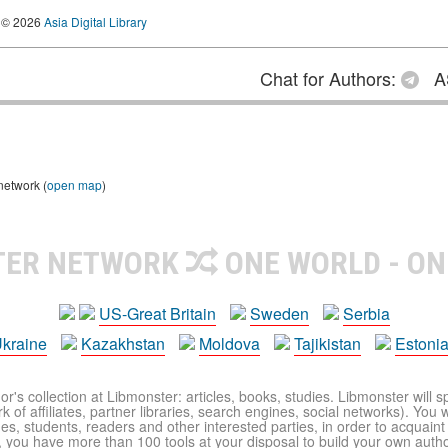
© 2026
Asia Digital Library
Chat for Authors:
A
network (
open map
)
TER NETWORK
ONE WORLD - ON
US-Great Britain
Sweden
Serbia
kraine
Kazakhstan
Moldova
Tajikistan
Estoni
r's collection at Libmonster: articles, books, studies. Libmonster will s
 of affiliates, partner libraries, search engines, social networks). You wi
ues, students, readers and other interested parties, in order to acquain
 you have more than 100 tools at your disposal to build your own author c