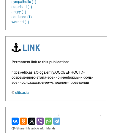
sympathetic (1)
surprised (1)
angry (1)
confused (1)
worried (1)
LINK
Permanent link to this publication:
https://elib.asia/blogs/entry/ОСОБЕННОСТИ-
современного-этапа-военной-реформы-и-роль-
военнослужащих-в-ее-успешном-проведении
©
elib.asia
‹
›
Share this article with friends