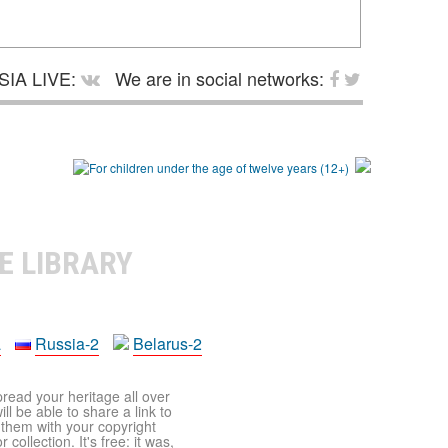
SIA LIVE:
We are in social networks:
E LIBRARY
a
Russia-2
Belarus-2
pread your heritage all over
ll be able to share a link to
t them with your copyright
ollection. It's free: it was,