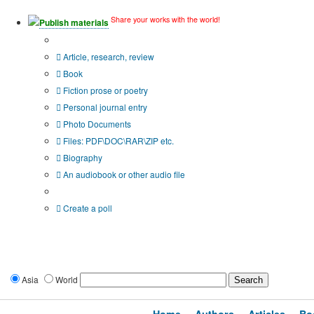
Share your works with the world!
Publish materials
Publication type?
Article, research, review
Book
Fiction prose or poetry
Personal journal entry
Photo Documents
Files: PDF\DOC\RAR\ZIP etc.
Biography
An audiobook or other audio file
Additional options:
Create a poll
Asia
World