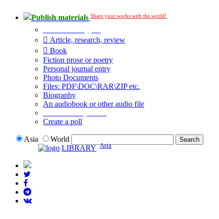
Share your works with the world!
Publish materials
Publication type?
Article, research, review
Book
Fiction prose or poetry
Personal journal entry
Photo Documents
Files: PDF\DOC\RAR\ZIP etc.
Biography
An audiobook or other audio file
Additional options:
Create a poll
Asia
World
Asia
LIBRARY