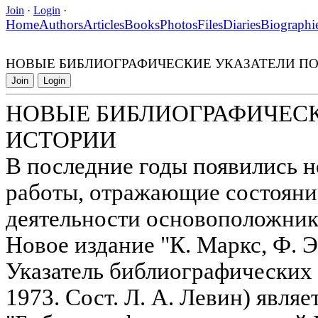
Join
·
Login
·
Home
Authors
Articles
Books
Photos
Files
Diaries
Biographi
НОВЫЕ БИБЛИОГРАФИЧЕСКИЕ УКАЗАТЕЛИ П
Join
Login
НОВЫЕ БИБЛИОГРАФИЧЕСК
ИСТОРИИ
В последние годы появились 
работы, отражающие состояни
деятельности основоположник
Новое издание "К. Маркс, Ф. Э
Указатель библиографических р
1973. Сост. Л. А. Левин) явля