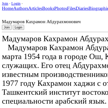
Join
·
Login
·
Home
Authors
Articles
Books
Photos
Files
Diaries
Biographi
Мадумаров Кахрамон Абдурахмонович
Join
Login
Мадумаров Кахрамон Абдура
Мадумаров Кахрамон Абдура
марта 1954 года в городе Ош, 
служащих. Его отец Абдурах
известным производственнико
1977 году Кахрамон хаджи с 
Ташкентский институт восток
специальности арабский язык.