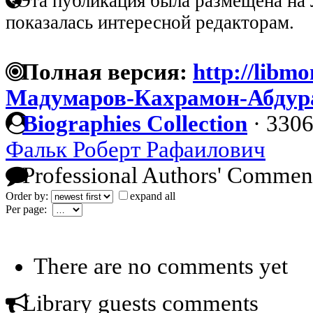
Эта публикация была размещена на 
показалась интересной редакторам.
Полная версия:
http://libmo
Мадумаров-Кахрамон-Абдур
Biographies Collection
·
3306
Фальк Роберт Рафаилович
Professional Authors' Commen
Order by:
expand all
Per page:
There are no comments yet
Library guests comments