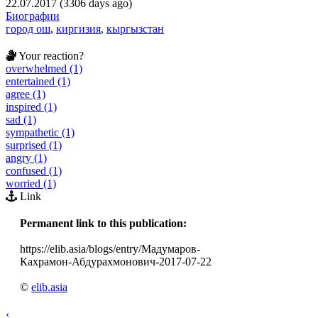
22.07.2017 (3306 days ago)
Биографии
город ош
,
киргизия
,
кыргызстан
Your reaction?
overwhelmed (1)
entertained (1)
agree (1)
inspired (1)
sad (1)
sympathetic (1)
surprised (1)
angry (1)
confused (1)
worried (1)
Link
Permanent link to this publication:
https://elib.asia/blogs/entry/Мадумаров-
Кахрамон-Абдурахмонович-2017-07-22
©
elib.asia
‹