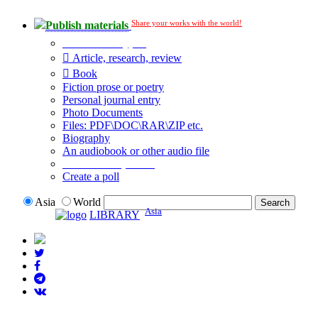
Share your works with the world!
Publish materials
Publication type?
Article, research, review
Book
Fiction prose or poetry
Personal journal entry
Photo Documents
Files: PDF\DOC\RAR\ZIP etc.
Biography
An audiobook or other audio file
Additional options:
Create a poll
Asia
World
Asia
LIBRARY