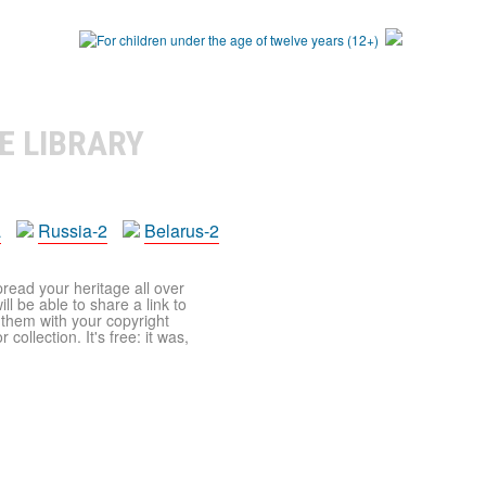
E LIBRARY
a
Russia-2
Belarus-2
pread your heritage all over
ll be able to share a link to
t them with your copyright
ollection. It's free: it was,