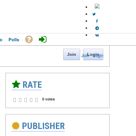
o
Polls
Join
Login
Join
·
Login
RATE
0 votes
PUBLISHER