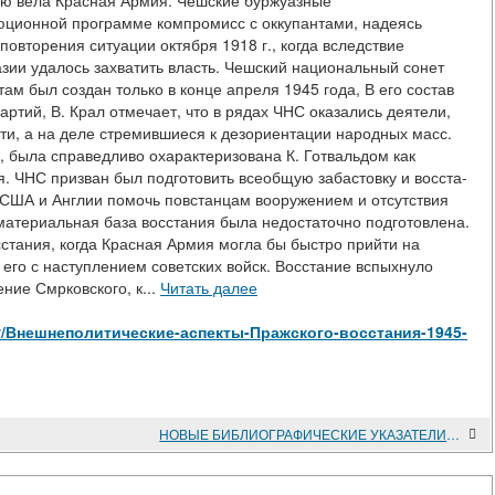
ую вела Красная Армия. Чешские буржуазные
юционной программе компромисс с оккупантами, надеясь
овторения ситуации октября 1918 г., когда вследствие
зии удалось захватить власть. Чешский национальный сонет
ам был создан только в конце апреля 1945 года, В его состав
ртий, В. Крал отмечает, что в рядах ЧНС оказались деятели,
ти, а на деле стремившиеся к дезориентации народных масс.
й, была справедливо охарактеризована К. Готвальдом как
. ЧНС призван был подготовить всеобщую забастовку и восста-
за США и Англии помочь повстанцам вооружением и отсутствия
атериальная база восстания была недостаточно подготовлена.
стания, когда Красная Армия могла бы быстро прийти на
 его с наступлением советских войск. Восстание вспыхнуло
ние Смрковского, к...
Читать далее
/view/Внешнеполитические-аспекты-Пражского-восстания-1945-
НОВЫЕ БИБЛИОГРАФИЧЕСКИЕ УКАЗАТЕЛИ ПО ИСТОРИИ