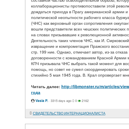
составной частью освободительной борьбы, котор
коллаборационисты противопоставили этой револ
дождаться прихода в Прагу американской армии и п
политической неопытности рабочего класса буржуа
(ЧНС) как верховный орган сопротивления оккупант
вошли представители всех чешских политических па
на словах призывавшие к революционной активнос
Деятельность таких членов ЧНС, как И. Смрковски
извращение и компрометация Пражского восстания
стр. 199 ние. Однако, отмечает автор, из-за отка
договоренности с командованием Красной Армии м
КПЧ призывала ЧНС выбрать такой момент для вос
помощь, но совет не сумел скоординировать сроки
стихийно 5 мая 1945 года. В. Крал опровергает мне
Читать далее:
http://libmonster.ru/m/articles
года
Vasia P.
·
3315 days ago
0
2162
СВИДЕТЕЛЬСТВО ИНТЕРНАЦИОНАЛИСТА