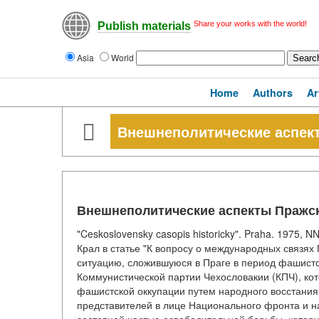
Share your works with the world!
Publish materials
Asia
World
Home
Authors
Ar
Внешнеполитические аспект
Внешнеполитические аспекты Пражск
"Ceskoslovensky casopis historicky". Praha. 1975, 
Крал в статье "К вопросу о международных связях 
ситуацию, сложившуюся в Праге в период фашистск
Коммунистической партии Чехословакии (КПЧ), ко
фашистской оккупации путем народного восстания 
представителей в лице Национального фронта и н