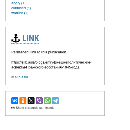
angry (1)
confused (1)
worried (1)
LINK
Permanent link to this publication:
https://elib.asia/blogs/entry/Внешнеполитические-
аспекты-Пражского-восстания-1945-года
©
elib.asia
Share this article with friends