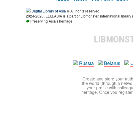
Digital Library of Asia
® All rights reserved.
2024-2026, ELIB.ASIA is a part of Libmonster, international library 
Preserving Asia's heritage
LIBMONS
Russia
Belarus
U
Create and store your autho
the world (through a network
your profile with colleag
heritage. Once you register,