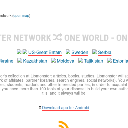
network (
open map
)
TER NETWORK
ONE WORLD - ON
US-Great Britain
Sweden
Serbia
kraine
Kazakhstan
Moldova
Tajikistan
Estoni
r's collection at Libmonster: articles, books, studies. Libmonster will s
 of affiliates, partner libraries, search engines, social networks). You wi
ues, students, readers and other interested parties, in order to acquain
 you have more than 100 tools at your disposal to build your own author c
it is, and it always will be.
Download app for Android