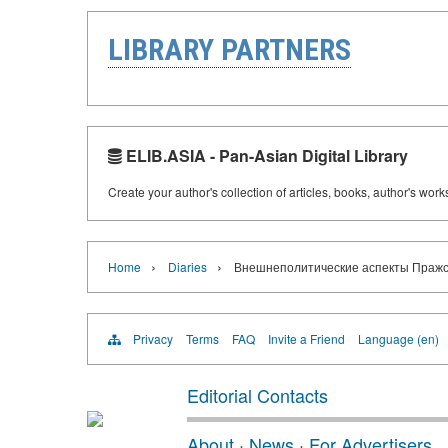
LIBRARY PARTNERS
ELIB.ASIA - Pan-Asian Digital Library
Create your author's collection of articles, books, author's wor
›
›
Home
Diaries
Внешнеполитические аспекты Пражск
Privacy
Terms
FAQ
Invite a Friend
Language (en)
Editorial Contacts
About
·
News
·
For Advertisers