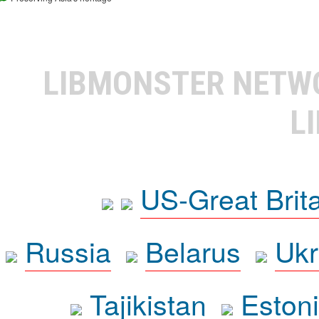
LIBMONSTER NET
L
US-Great Brit
Russia
Belarus
Ukr
Tajikistan
Eston